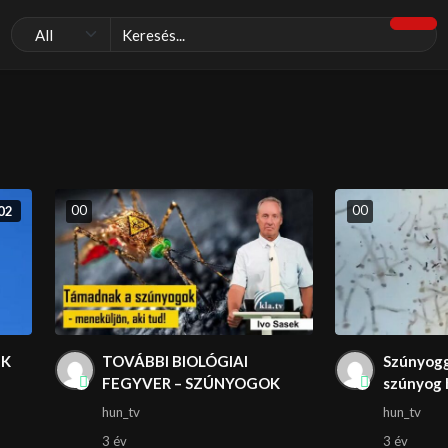
0
0
0
0
02
IK
TOVÁBBI BIOLÓGIAI
Szúnyogg
FEGYVER – SZÚNYOGOK
szúnyog 
hun_tv
hun_tv
3 év
3 év