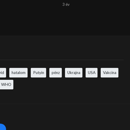
3 év
vid
hatalom
Putyin
pénz
Ukrajna
USA
Vakcina
WHO