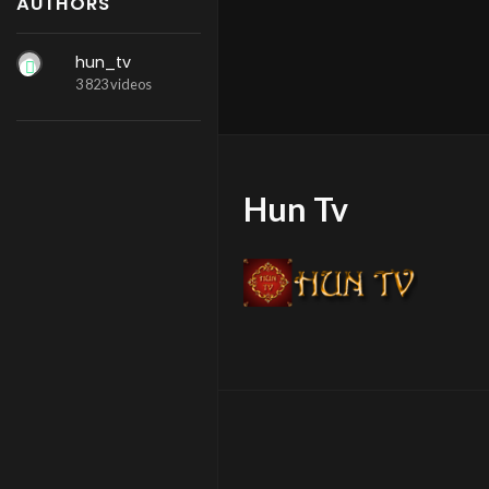
AUTHORS
hun_tv
3 823 videos
Hun Tv