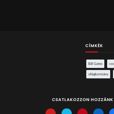
CÍMKÉK
Bill Gates
co
világkormány
CSATLAKOZZON HOZZÁNK