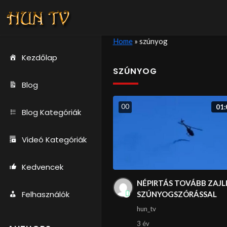
Home
»
szúnyog
Kezdőlap
SZÚNYOG
Blog
0
0
01:
Blog Kategóriák
Videó Kategóriák
Kedvencek
NÉPIRTÁS TOVÁBB ZAJL
Felhasználók
SZÚNYOGSZÓRÁSSAL
hun_tv
3 év