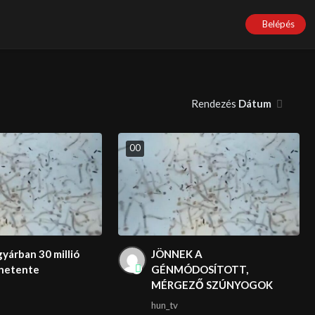
Belépés
Rendezés
Dátum
0
0
yárban 30 millió
JÖNNEK A
hetente
GÉNMÓDOSÍTOTT,
MÉRGEZŐ SZÚNYOGOK
hun_tv