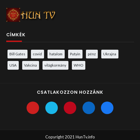
CÍMKÉK
Bill Gates
covid
hatalom
Putyin
pénz
Ukrajna
USA
Vakcina
világkormány
WHO
CSATLAKOZZON HOZZÁNK
Copyright 2021 HunTv.info