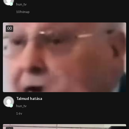
hun_tv
10 hónap
0
0
Talmud hatása
hun_tv
1 év