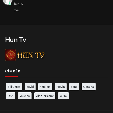
hun_tv
2 év
Hun Tv
CÍMKÉK
Bill Gates
covid
hatalom
Putyin
pénz
Ukrajna
USA
Vakcina
világkormány
WHO