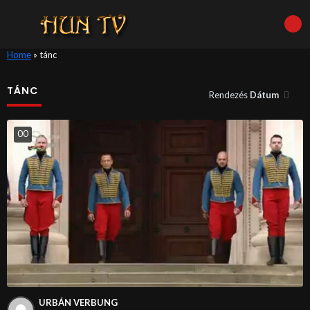
Home
»
tánc
TÁNC
Rendezés
Dátum
0
0
URBÁN VERBUNG