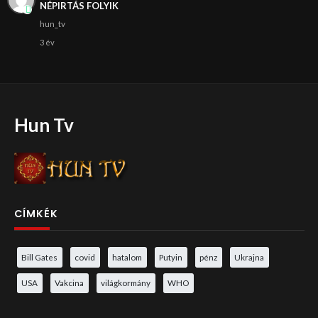
NÉPIRTÁS FOLYIK
hun_tv
3 év
Hun Tv
CÍMKÉK
Bill Gates
covid
hatalom
Putyin
pénz
Ukrajna
USA
Vakcina
világkormány
WHO