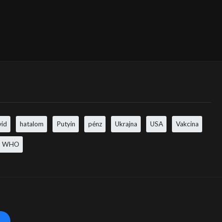
vid
hatalom
Putyin
pénz
Ukrajna
USA
Vakcina
WHO