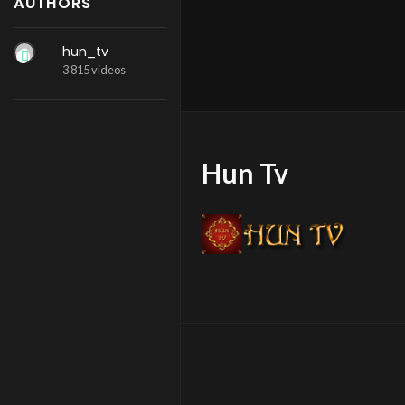
AUTHORS
hun_tv
3 815 videos
Hun Tv