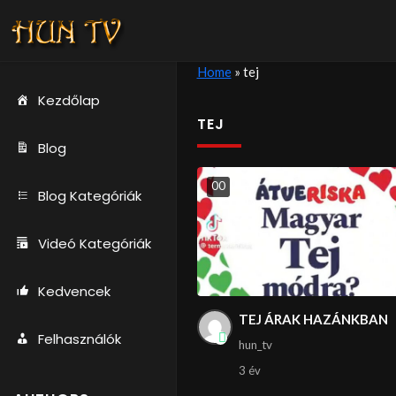
Home
»
tej
Kezdőlap
TEJ
Blog
0
0
Blog Kategóriák
Videó Kategóriák
Kedvencek
TEJ ÁRAK HAZÁNKBAN
Felhasználók
hun_tv
3 év