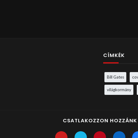
CÍMKÉK
Bill Gates
co
világkormány
CSATLAKOZZON HOZZÁNK