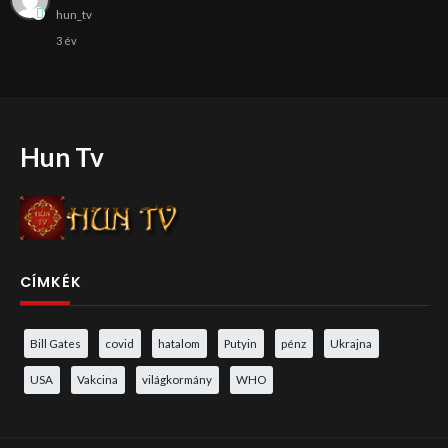
hun_tv
3 év
Hun Tv
CÍMKÉK
Bill Gates
covid
hatalom
Putyin
pénz
Ukrajna
USA
Vakcina
világkormány
WHO