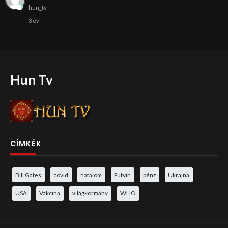
hun_tv
3 év
Hun Tv
CÍMKÉK
Bill Gates
covid
hatalom
Putyin
pénz
Ukrajna
USA
Vakcina
világkormány
WHO