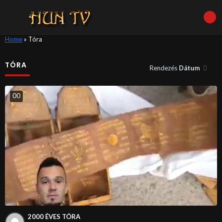
Home
»
Tóra
TÓRA
Rendezés
Dátum
0
0
2000 ÉVES TÓRA