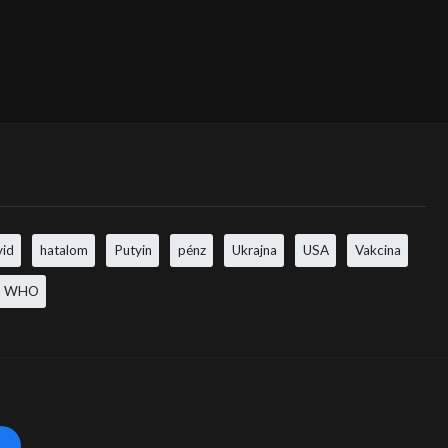
vid
hatalom
Putyin
pénz
Ukrajna
USA
Vakcina
WHO