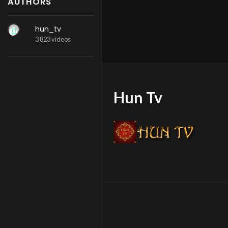
AUTHORS
hun_tv
3 823 videos
Hun Tv