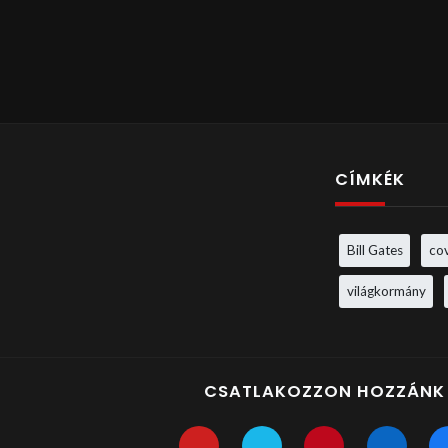
CÍMKÉK
Bill Gates
co
világkormány
CSATLAKOZZON HOZZÁNK