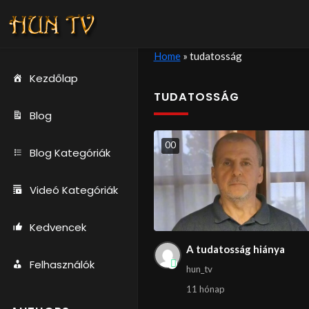
Home
»
tudatosság
Kezdőlap
TUDATOSSÁG
Blog
0
0
Blog Kategóriák
Videó Kategóriák
Kedvencek
A tudatosság hiánya
Felhasználók
hun_tv
11 hónap