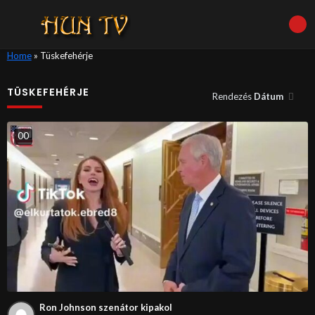
Home
»
Tüskefehérje
TÜSKEFEHÉRJE
Rendezés
Dátum
0
0
Ron Johnson szenátor kipakol