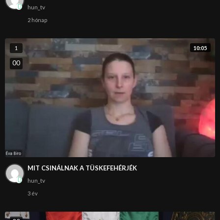
hun_tv
2 hónap
10:05
1
0
0
MIT CSINÁLNAK A TÜSKEFEHÉRJÉK
hun_tv
3 év