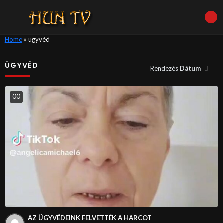
Home
»
ügyvéd
ÜGYVÉD
Rendezés
Dátum
0
0
AZ ÜGYVÉDEINK FELVETTÉK A HARCOT