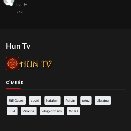
hun_tv
2 év
Hun Tv
CÍMKÉK
Bill Gates
covid
hatalom
Putyin
pénz
Ukrajna
USA
Vakcina
világkormány
WHO