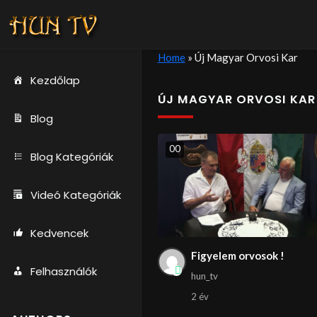
Home
»
Új Magyar Orvosi Kar
Kezdőlap
ÚJ MAGYAR ORVOSI KAR
Blog
0
0
Blog Kategóriák
Videó Kategóriák
Kedvencek
Figyelem orvosok !
Felhasználók
hun_tv
2 év