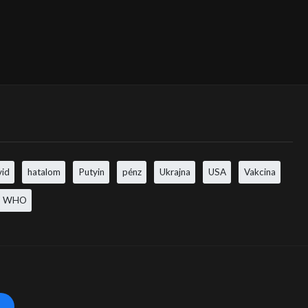
vid
hatalom
Putyin
pénz
Ukrajna
USA
Vakcina
WHO