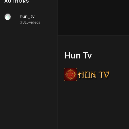
AUTHORS
hun_tv
3 815 videos
Hun Tv