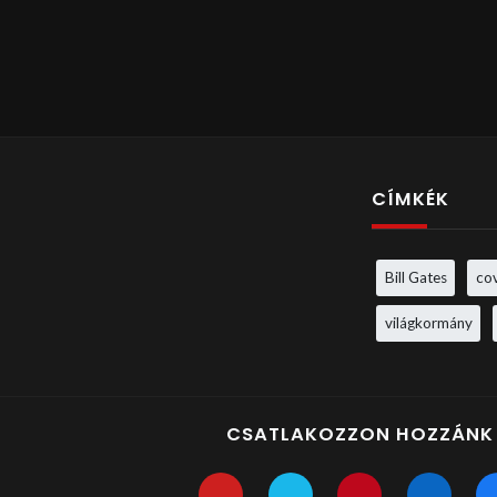
CÍMKÉK
Bill Gates
co
világkormány
CSATLAKOZZON HOZZÁNK