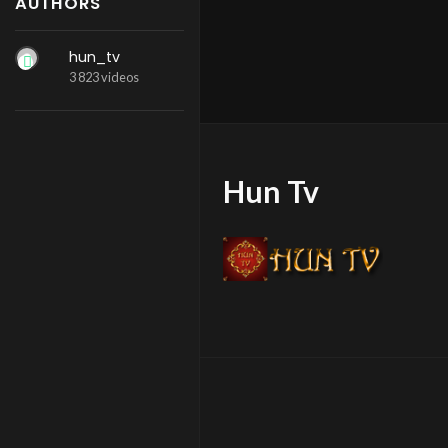
AUTHORS
hun_tv
3 823 videos
Hun Tv