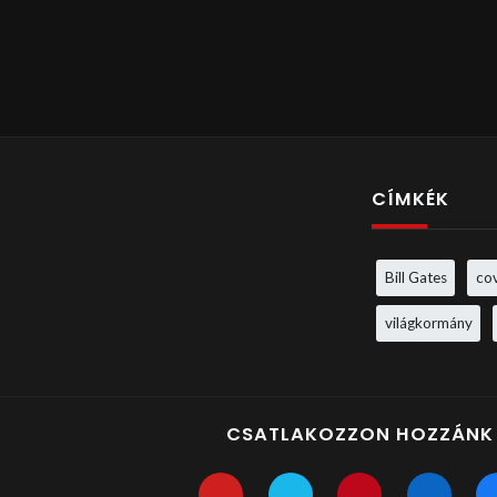
CÍMKÉK
Bill Gates
co
világkormány
CSATLAKOZZON HOZZÁNK