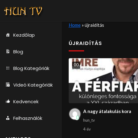
Home
»
újraidítás
Kezdőlap
ÚJRAIDÍTÁS
Blog
0
0
Blog Kategóriák
Videó Kategóriák
Kedvencek
A nagy átalakulás kora
Felhasználók
hun_tv
4 év