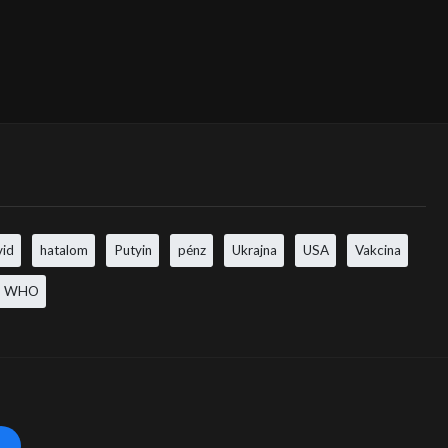
vid
hatalom
Putyin
pénz
Ukrajna
USA
Vakcina
WHO