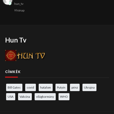
hun_tv
9 hónap
Hun Tv
CÍMKÉK
Bill Gates
covid
hatalom
Putyin
pénz
Ukrajna
USA
Vakcina
világkormány
WHO