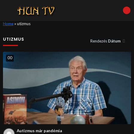
Home
»
utizmus
UTIZMUS
Rendezés
Dátum
0
0
Autizmus már pandémia