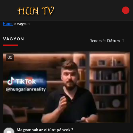
Home
»
vagyon
VAGYON
Rendezés
Dátum
0
0
Megvannak az eltűnt pénzek ?