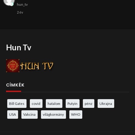
hun_tv
2 év
Hun Tv
CÍMKÉK
Bill Gates
covid
hatalom
Putyin
pénz
Ukrajna
USA
Vakcina
világkormány
WHO