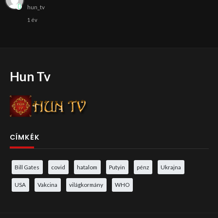
hun_tv
1 év
Hun Tv
CÍMKÉK
Bill Gates
covid
hatalom
Putyin
pénz
Ukrajna
USA
Vakcina
világkormány
WHO