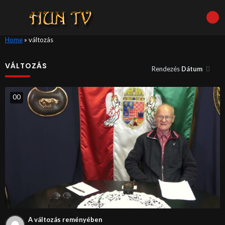
Home
»
változás
VÁLTOZÁS
Rendezés
Dátum
0
0
A változás reményében