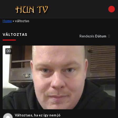
Home
»
változtas
VÁLTOZTAS
Rendezés
Dátum
0
0
Változtass, ha ez így nem jó