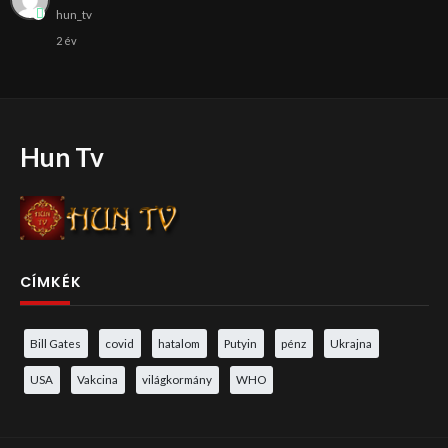
hun_tv
2 év
Hun Tv
CÍMKÉK
Bill Gates
covid
hatalom
Putyin
pénz
Ukrajna
USA
Vakcina
világkormány
WHO