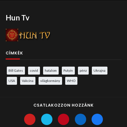
Hun Tv
CÍMKÉK
Bill Gates
covid
hatalom
Putyin
pénz
Ukrajna
USA
Vakcina
világkormány
WHO
CSATLAKOZZON HOZZÁNK