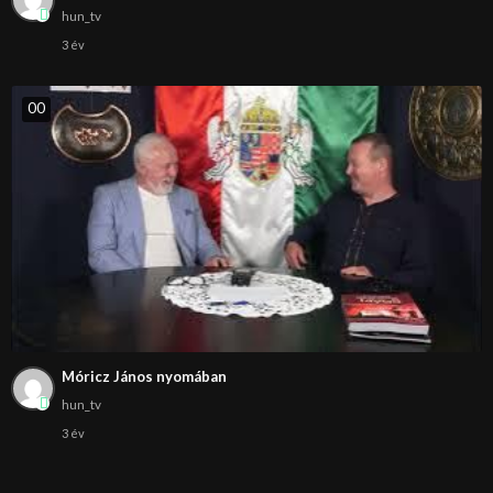
hun_tv
3 év
0
0
Móricz János nyomában
hun_tv
3 év