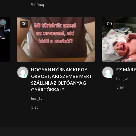
9 hónap
0
0
0
0
HOGYAN NYÍRNAK KI EGY
EZ MÁR 
ORVOST, AKI SZEMBE MERT
hun_tv
SZÁLLNI AZ OLTÓANYAG
3 év
GYÁRTÓKKAL?
hun_tv
3 év