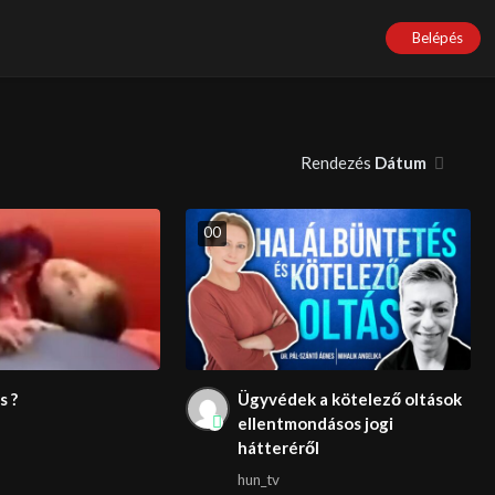
Belépés
Rendezés
Dátum
0
0
s ?
Ügyvédek a kötelező oltások
ellentmondásos jogi
hátteréről
hun_tv