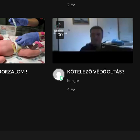
2 év
1
0
0
BORZALOM !
KÖTELEZŐ VÉDŐOLTÁS ?
hun_tv
4 év