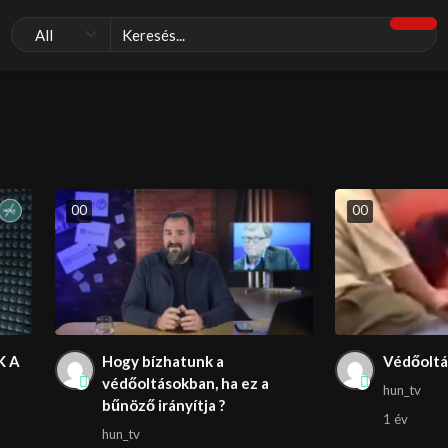
0
0
0
0
K A
Hogy bízhatunk a
Védőoltá
védőoltásokban, ha ez a
hun_tv
bűnöző irányítja ?
1 év
hun_tv