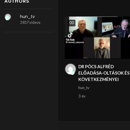
AUTHORS
hun_tv
3 817 videos
0
0
DR PÓCS ALFRÉD
ELŐADÁSA-OLTÁSOK ÉS
KÖVETKEZMÉNYEI
hun_tv
3 év