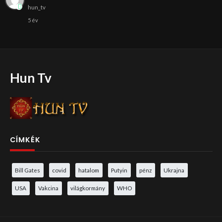
hun_tv
5 év
Hun Tv
CÍMKÉK
Bill Gates
covid
hatalom
Putyin
pénz
Ukrajna
USA
Vakcina
világkormány
WHO