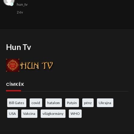
hun_tv
2 év
Hun Tv
CÍMKÉK
Bill Gates
covid
hatalom
Putyin
pénz
Ukrajna
USA
Vakcina
világkormány
WHO