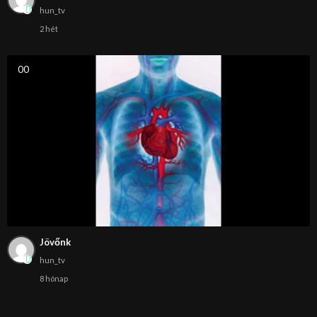
hun_tv
2 hét
0
0
Jövőnk
hun_tv
8 hónap