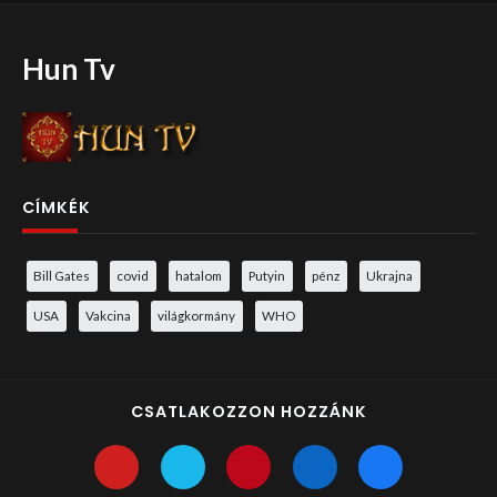
Hun Tv
CÍMKÉK
Bill Gates
covid
hatalom
Putyin
pénz
Ukrajna
USA
Vakcina
világkormány
WHO
CSATLAKOZZON HOZZÁNK