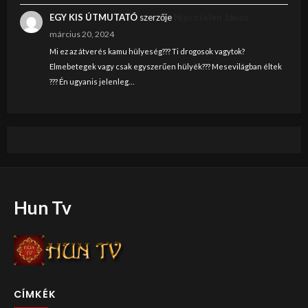
EGY KIS ÚTMUTATÓ
szerzője
Nincstelen János
március 20, 2024
Mi ez az átverés kamu hülyeség??? Ti drogosok vagytok?
Elmebetegek vagy csak egyszerűen hülyék??? Mesevilágban éltek
??? Én ugyanis jelenleg…
Hun Tv
CÍMKÉK