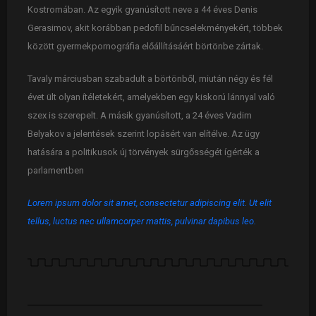
Kostromában. Az egyik gyanúsított neve a 44 éves Denis
Gerasimov, akit korábban pedofil bűncselekményekért, többek
között gyermekpornográfia előállításáért börtönbe zártak.
Tavaly márciusban szabadult a börtönből, miután négy és fél
évet ült olyan ítéletekért, amelyekben egy kiskorú lánnyal való
szex is szerepelt. A másik gyanúsított, a 24 éves Vadim
Belyakov a jelentések szerint lopásért van elítélve. Az ügy
hatására a politikusok új törvények sürgősségét ígérték a
parlamentben
Lorem ipsum dolor sit amet, consectetur adipiscing elit. Ut elit
tellus, luctus nec ullamcorper mattis, pulvinar dapibus leo.