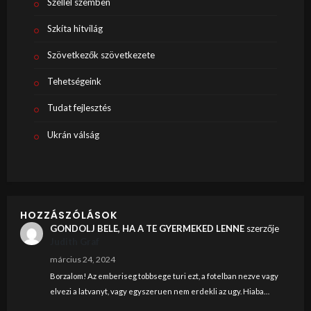
Széllel szemben
Szkíta hitvilág
Szövetkezők szövetkezete
Tehetségeink
Tudat fejlesztés
Ukrán válság
HOZZÁSZÓLÁSOK
GONDOLJ BELE, HA A TE GYERMEKED LENNE
szerzője
Judith Graf
március 24, 2024
Borzalom! Az emberiseg tobbsege turi ezt, a fotelban nezve vagy
elvezi a latvanyt, vagy egyszeruen nem erdekli az ugy. Hiaba…