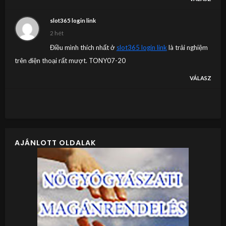
slot365 login link
2 hét
Điều mình thích nhất ở
slot365 login link
là trải nghiệm
trên điện thoại rất mượt. TONY07-20
VÁLASZ
AJÁNLOTT OLDALAK