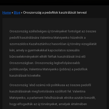
Home
»
Blog
»
Oroszország a pedofilok kasztrálását tervezi
Oroszország szélsőséges új törvényeket fontolgat az összes
pedofil kasztrálására Valentina Matviyenko házelnök a
szomszédos Kazahsztánhoz hasonlóan új törvény vizsgálatát
kéri, amely a gyermekekkel kapcsolatos szexuális
bűncselekményekért elítélt férfiak kasztrálását írná elő
Oroszországban. Oroszország legbefolyásosabb
politikusnője, Valentina Matviyenko (jobbra) a pedofilok
kasztrálását követelte.
Oroszország ‘első számú női politikusa az összes pedofil
kasztrálásának megfontolására szólított fel. Valentina
Matviyenko, a parlament felsőházának elnöke azután beszélt,
hogy elfogadták az új törvényeket, amelyek értelmében