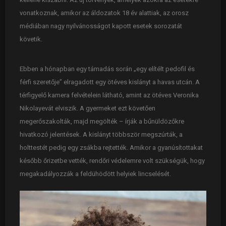
vonatkoznak, amikor az áldozatok 18 év alattiak, az orosz
médiában nagy nyilvánosságot kapott esetek sorozatát
követik.
Ebben a hónapban egy támadás során „egy elítélt pedofil és
férfi szeretője” elragadott egy ötéves kislányt a havas utcán. A
térfigyelő kamera felvételein látható, amint az ötéves Veronika
Nikolayevát elviszik. A gyermeket ezt követően
megerőszakolták, majd megölték – írják a bűnüldözőkre
hivatkozó jelentések. A kislányt többször megszúrták, a
holttestét pedig egy zsákba rejtették. Amikor a gyanúsítottakat
később őrizetbe vették, rendőri védelemre volt szükségük, hogy
megakadályozzák a feldühödött helyiek lincselését.