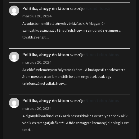
Politika, ahogy én látom
szerzője
Szendi István
március 20, 2024
Az adásban említett tények vérlázítóak. A Magyar úr
szimpatikussága azt a tényt fedi, hogy megint divide et impera,
tovább gyengíti…
Politika, ahogy én látom
szerzője
Nincstelen János
március 20, 2024
Az előző véleményem folytatásaként: ... A budapesti rendészetre
/nem messze a parlamenttől/ be sem engedtek csak egy
telefonszámot adtak, hogy…
Politika, ahogy én látom
szerzője
Nincstelen János
március 20, 2024
A cigánybűnözőknél csak azok rosszabbak és veszélyesebbek akik
védik és támogatják őket!!! A fidesz magyar kormány jelenleg is ezt
teszi.…