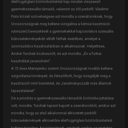
életfogytiglani börtönbüntetést kap minden visszaeső
gyermekszexuális támadó, valamint az ölő pedofil. Vladimir
Putin közeli szövetségese azt mondta a szenátoroknak, hogy
Oroszországnak meg kellene vizsgálnia a kémiai kasztráció
rutinszerű bevezetését a gyermekekkel kapcsolatos szexuális
bűncselekményekért elítélt férfiak esetében, amelyet a
szomszédos Kazahsztánban is alkalmaznak. Helyettese,
Andrei Turchak közbeszólt, és azt mondta: „Én a fizikai
kasztrálást javasolnám”.
A 72 éves Matviyenko szerint Oroszországnak tovább kellene
szigorítania törvényeit, és felszólított, hogy vizsgálják meg a
kasztrációt mint büntetést, és „tanulmányozzák más államok
tapasztalatait”.
De a prioritás a gyermekszexuális támadók börtönbe juttatása
volt, mondta. Turchak tapsot kapott a szenátoroktól, amikor azt
mondta, hogy az első alkalommal elkövetett pedofil
bűncselekmények elkövetőire életfogytiglani börtönbüntetést
kellene kiszabni. Az új törvények, amelyek azokra az esetekre