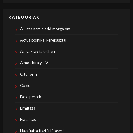
KATEGÓRIÁK
A Haza nem eladó mozgalom
Aktuálpolitikai kerekasztal
Az igazság tükrében
Álmos Király TV
Citonorm
Covid
Doki percek
Ermitázs
Fiatalítás
Hazafiak a tisztánlátásért