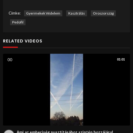
Címke:
Gyermekek Védelem
Kasztrálás
Oroszország
Pedofil
RELATED VIDEOS
0
0
01:01
Ami az emberiség pusztításához szintén hozzájárul