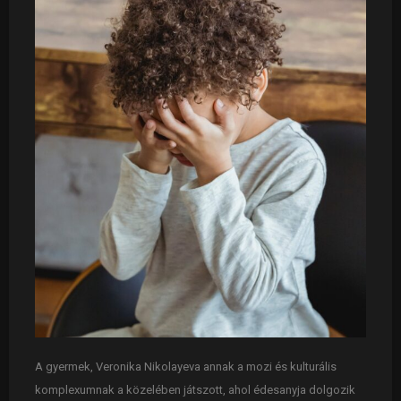
A gyermek, Veronika Nikolayeva annak a mozi és kulturális
komplexumnak a közelében játszott, ahol édesanyja dolgozik