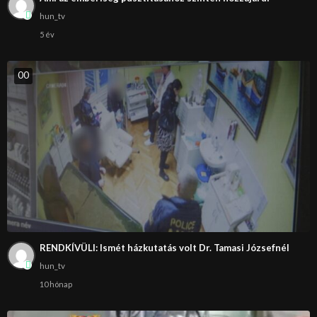
hun_tv
5 év
0
0
RENDKÍVÜLI: Ismét házkutatás volt Dr. Tamasi Józsefnél
hun_tv
10 hónap