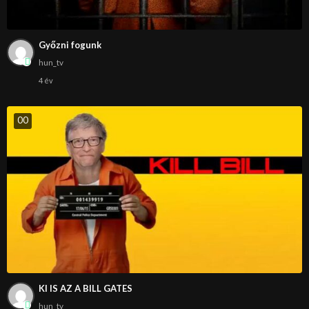
Győzni fogunk
hun_tv
4 év
0
0
KI IS AZ A BILL GATES
hun_tv