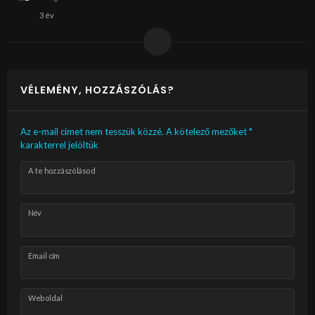
3 év
VÉLEMÉNY, HOZZÁSZÓLÁS?
Az e-mail címet nem tesszük közzé.
A kötelező mezőket
*
karakterrel jelöltük
A te hozzászólásod
Név
Email cím
Weboldal