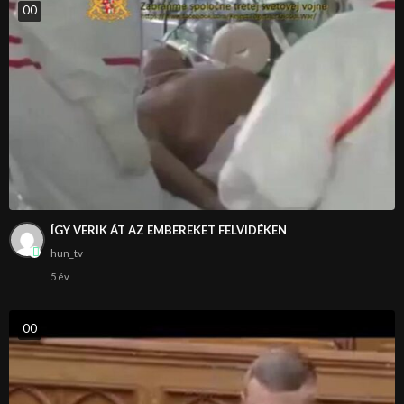
0
0
ÍGY VERIK ÁT AZ EMBEREKET FELVIDÉKEN
hun_tv
5 év
0
0