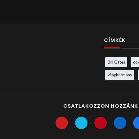
CÍMKÉK
Bill Gates
co
világkormány
CSATLAKOZZON HOZZÁNK