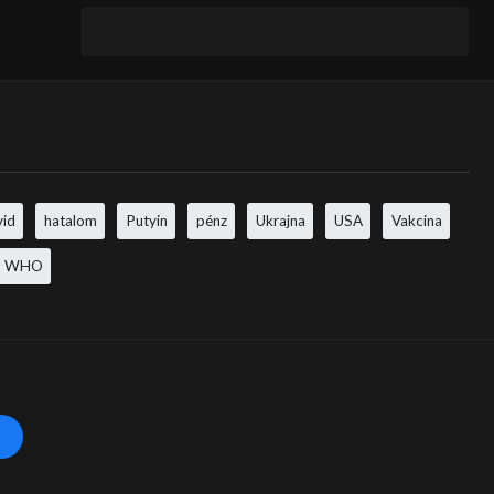
vid
hatalom
Putyin
pénz
Ukrajna
USA
Vakcina
WHO