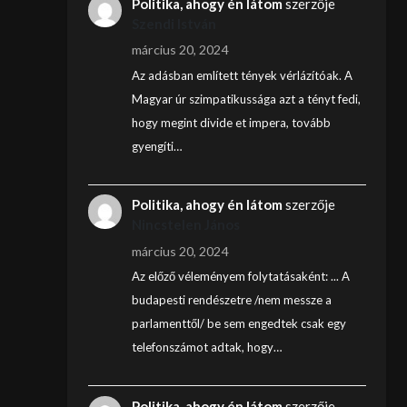
Politika, ahogy én látom
szerzője
Szendi István
március 20, 2024
Az adásban említett tények vérlázítóak. A
Magyar úr szimpatikussága azt a tényt fedi,
hogy megint divide et impera, tovább
gyengíti…
Politika, ahogy én látom
szerzője
Nincstelen János
március 20, 2024
Az előző véleményem folytatásaként: ... A
budapesti rendészetre /nem messze a
parlamenttől/ be sem engedtek csak egy
telefonszámot adtak, hogy…
Politika, ahogy én látom
szerzője