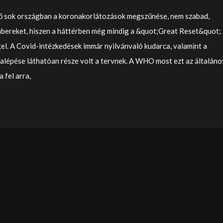
ő sok országban a koronakorlátozások megszűnése, nem szabad,
bereket, hiszen a háttérben még mindig a &quot;Great Reset&quot;
gel. A Covid-intézkedések immár nyilvánvaló kudarca, valamint a
zalépése láthatóan része volt a tervnek. A WHO most ezt az általáno
 fel arra,