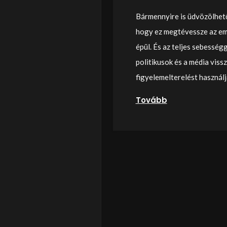
Bármennyire is üdvözölhet
hogy ez megtévessze az em
épül. És az teljes sebesség
politikusok és a média viss
figyelemelterelést használja
Tovább