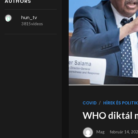
AUTHORS
hun_tv
3 815 videos
/
COVID
HÍREK ÉS POLITI
WHO diktál 
Mag
február 14, 20