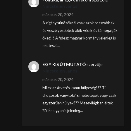
Nincstelen János
március 20, 2024
A cigánybűnözőknél csak azok rosszabbak
és veszélyesebbek akik védik és támogatják
őket!!! A fidesz magyar kormány jelenleg is
ezt teszi.…
EGY KIS ÚTMUTATÓ
szerzője
Nincstelen János
március 20, 2024
Mi ez az átverés kamu hülyeség??? Ti
drogosok vagytok? Elmebetegek vagy csak
egyszerűen hülyék??? Mesevilágban éltek
??? Én ugyanis jelenleg…