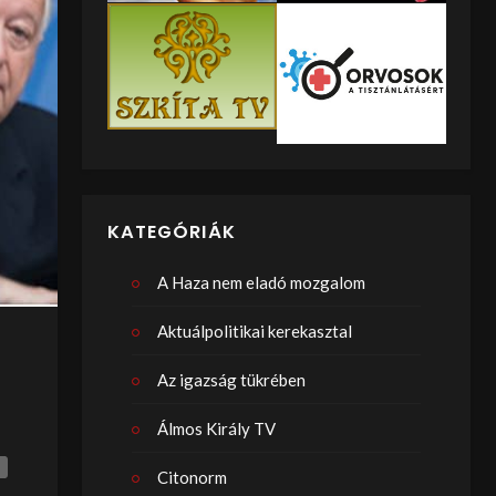
KATEGÓRIÁK
A Haza nem eladó mozgalom
Aktuálpolitikai kerekasztal
Az igazság tükrében
Álmos Király TV
Citonorm