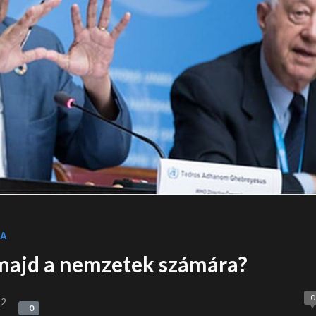
KA
majd a nemzetek számára?
0
22
0
0