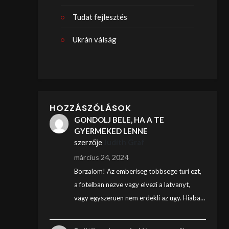
Tudat fejlesztés
Ukrán válság
HOZZÁSZÓLÁSOK
GONDOLJ BELE, HA A TE
GYERMEKED LENNE
szerzője
Judith Graf
március 24, 2024
Borzalom! Az emberiseg tobbsege turi ezt,
a fotelban nezve vagy elvezi a latvanyt,
vagy egyszeruen nem erdekli az ugy. Hiaba…