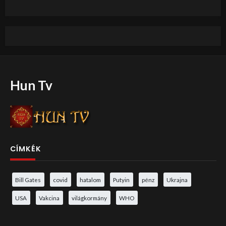
Hun Tv
CÍMKÉK
Bill Gates
covid
hatalom
Putyin
pénz
Ukrajna
USA
Vakcina
világkormány
WHO