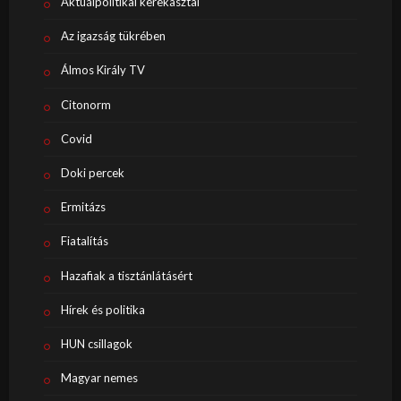
Aktuálpolitikai kerekasztal
Az igazság tükrében
Álmos Király TV
Citonorm
Covid
Doki percek
Ermitázs
Fiatalítás
Hazafiak a tisztánlátásért
Hírek és politika
HUN csillagok
Magyar nemes