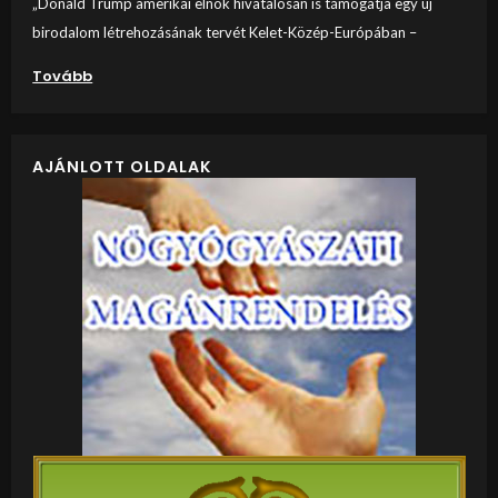
„Donald Trump amerikai elnök hivatalosan is támogatja egy új
birodalom létrehozásának tervét Kelet-Közép-Európában –
Tovább
AJÁNLOTT OLDALAK