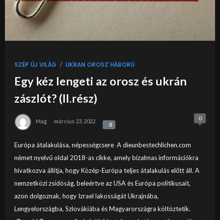
/
SZÉP ÚJ VILÁG
UKRAN OROSZ HÁBORÚ
Egy kéz lengeti az orosz és ukrán
zászlót? (II.rész)
0
Mag
március 23, 2022
0
0
Európa átalakulása, népességcsere A dieunbestechlichen.com
német nyelvű oldal 2018-as cikke, amely bizalmas információkra
hivatkozva állítja, hogy Közép-Európa teljes átalakulás előtt áll. A
nemzetközi zsidóság, beleértve az USA és Európa politikusait,
azon dolgoznak, hogy Izrael lakosságát Ukrajnába,
Lengyelországba, Szlovákiába és Magyarországra költöztetik.