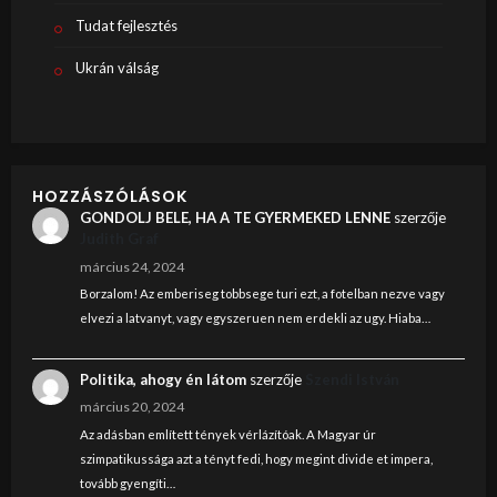
Tudat fejlesztés
Ukrán válság
HOZZÁSZÓLÁSOK
GONDOLJ BELE, HA A TE GYERMEKED LENNE
szerzője
Judith Graf
március 24, 2024
Borzalom! Az emberiseg tobbsege turi ezt, a fotelban nezve vagy
elvezi a latvanyt, vagy egyszeruen nem erdekli az ugy. Hiaba…
Politika, ahogy én látom
szerzője
Szendi István
március 20, 2024
Az adásban említett tények vérlázítóak. A Magyar úr
szimpatikussága azt a tényt fedi, hogy megint divide et impera,
tovább gyengíti…