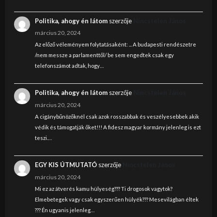
Politika, ahogy én látom
szerzője
Nincstelen János
március 20, 2024
Az előző véleményem folytatásaként: ... A budapesti rendészetre
/nem messze a parlamenttől/ be sem engedtek csak egy
telefonszámot adtak, hogy…
Politika, ahogy én látom
szerzője
Nincstelen János
március 20, 2024
A cigánybűnözőknél csak azok rosszabbak és veszélyesebbek akik
védik és támogatják őket!!! A fidesz magyar kormány jelenleg is ezt
teszi.…
EGY KIS ÚTMUTATÓ
szerzője
Nincstelen János
március 20, 2024
Mi ez az átverés kamu hülyeség??? Ti drogosok vagytok?
Elmebetegek vagy csak egyszerűen hülyék??? Mesevilágban éltek
??? Én ugyanis jelenleg…