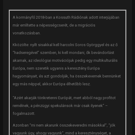
A kormányfő 2018-ban a Kossuth Rádiónak adott interjújában
már említette a népességcserét, de a migrációs
vonatkozásban.
Kközölte: nyílt sisakkal kell harcolni Soros Györggyel és az ő
“hadseregével” szemben, ki kell mondani, ők bevándorlást
akarnak, az ideológiai motivációjuk pedig egy multikulturális
Európa, nem szeretik ugyanis a keresztény Európa
hagyományait, és azt gondolják, ha összekevernek bennünket
egy más néppel, akkor Európa élhetőbb lesz.
“Azért akarják tönkretenni Európát, mert abból nagy profitot
remélnek, a pénzügyi spekulánsok már csak ilyenek” –
fogalmazott.
Azonban “mi nem akarunk összekeveredni másokkal”, “jók
vagyunk úgy, ahogy vagyunk”, mind a kereszténységet, a