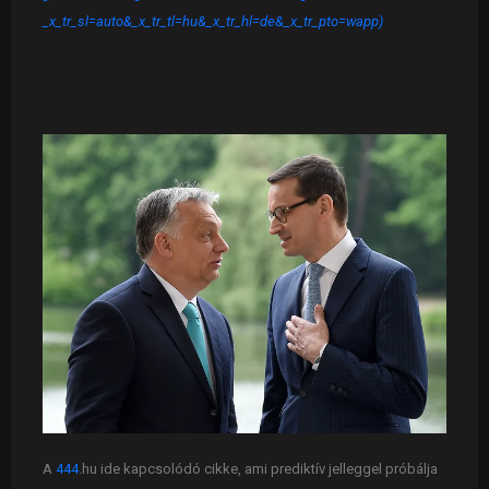
_x_tr_sl=auto&_x_tr_tl=hu&_x_tr_hl=de&_x_tr_pto=wapp)
A
444
.hu ide kapcsolódó cikke, ami prediktív jelleggel próbálja