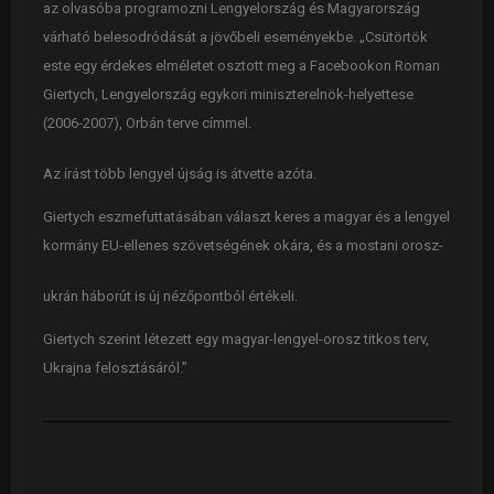
az olvasóba programozni Lengyelország és Magyarország
várható belesodródását a jövőbeli eseményekbe. „Csütörtök
este egy érdekes elméletet osztott meg a Facebookon Roman
Giertych, Lengyelország egykori miniszterelnök-helyettese
(2006-2007), Orbán terve címmel.
Az írást több lengyel újság is átvette azóta.
Giertych eszmefuttatásában választ keres a magyar és a lengyel
kormány EU-ellenes szövetségének okára, és a mostani orosz-
ukrán háborút is új nézőpontból értékeli.
Giertych szerint létezett egy magyar-lengyel-orosz titkos terv,
Ukrajna felosztásáról.”