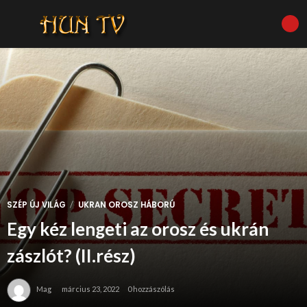
/
SZÉP ÚJ VILÁG
UKRAN OROSZ HÁBORÚ
Egy kéz lengeti az orosz és ukrán
zászlót? (II.rész)
Mag
március 23, 2022
0 hozzászólás