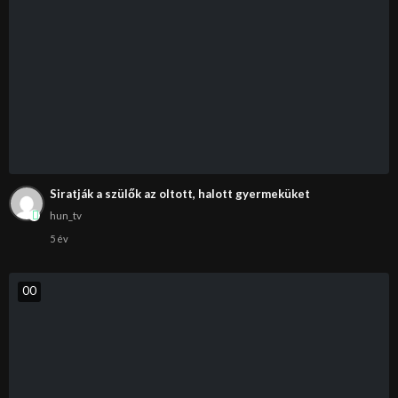
Siratják a szülők az oltott, halott gyermeküket
hun_tv
5 év
0
0