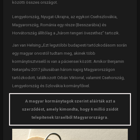
közötti összes országot.
Lengyelország, Nyugat-Ukrajna, az egykori Csehszlovákia,
Magyarország, Románia egy része (Besszarábia) és
Horvátország állítólag a „három tengeri övezethez” tartozik.
Jan van Helsing:„Ezt legutóbbi budapesti tartózkodásom során
egy magyar orvostól tudtam meg, akinek több
kormánytisztviselő is van a páciensei között. Amikor Benjamin
Netanjahu 2017 júliusában három napig Magyarországon
tartózkodott, találkozott Orbán Viktorral, valamint Csehország,
Lengyelország és Szlovákia kormányfőivel.
A magyar kormánytagok szerint aláírták azt a
szerződést, amely kimondta, hogy 6 millió zsidót
telepítenek Izraelből Magyarországra.