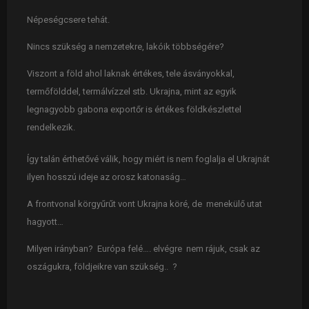
Népeségcsere tehát.
Nincs szükség a nemzetekre, lakóik többségére?
Viszont a föld ahol laknak értékes, tele ásványokkal,
termőfölddel, termálvízzel stb. Ukrajna, mint az egyik
legnagyobb gabona exportőr is értékes földkészlettel
rendelkezik.
Így talán érthetővé válik, hogy miért is nem foglalja el Ukrajnát
ilyen hosszú ideje az orosz katonaság…
A frontvonal körgyűrűt vont Ukrajna köré, de menekülő utat
hagyott…
Milyen irányban? Európa felé…. elvégre nem rájuk, csak az
oszágukra, földjeikre van szükség.. ?