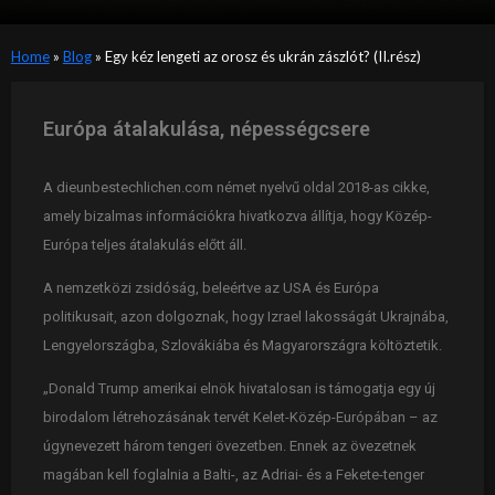
Home
»
Blog
»
Egy kéz lengeti az orosz és ukrán zászlót? (II.rész)
Európa átalakulása, népességcsere
A dieunbestechlichen.com német nyelvű oldal 2018-as cikke,
amely bizalmas információkra hivatkozva állítja, hogy Közép-
Európa teljes átalakulás előtt áll.
A nemzetközi zsidóság, beleértve az USA és Európa
politikusait, azon dolgoznak, hogy Izrael lakosságát Ukrajnába,
Lengyelországba, Szlovákiába és Magyarországra költöztetik.
„Donald Trump amerikai elnök hivatalosan is támogatja egy új
birodalom létrehozásának tervét Kelet-Közép-Európában – az
úgynevezett három tengeri övezetben. Ennek az övezetnek
magában kell foglalnia a Balti-, az Adriai- és a Fekete-tenger