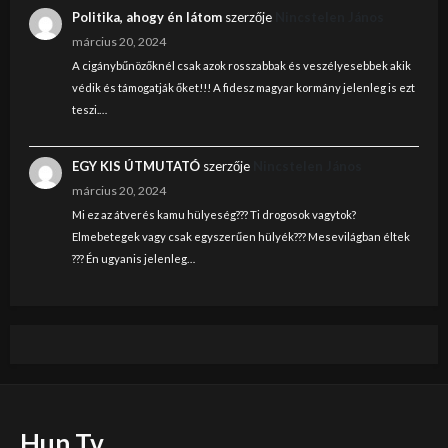
Politika, ahogy én látom
szerzője
Nincstelen János
március 20, 2024
A cigánybűnözőknél csak azok rosszabbak és veszélyesebbek akik
védik és támogatják őket!!! A fidesz magyar kormány jelenleg is ezt
teszi.…
EGY KIS ÚTMUTATÓ
szerzője
Nincstelen János
március 20, 2024
Mi ez az átverés kamu hülyeség??? Ti drogosok vagytok?
Elmebetegek vagy csak egyszerűen hülyék??? Mesevilágban éltek
??? Én ugyanis jelenleg…
Hun Tv