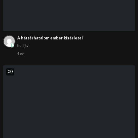
A háttérhatalom ember kísérletei
hun_tv
4 év
0
0