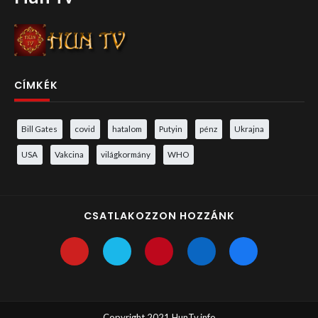
CÍMKÉK
Bill Gates
covid
hatalom
Putyin
pénz
Ukrajna
USA
Vakcina
világkormány
WHO
CSATLAKOZZON HOZZÁNK
Copyright 2021 HunTv.info