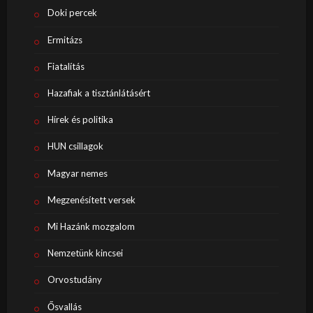
Doki percek
Ermitázs
Fiatalítás
Hazafiak a tisztánlátásért
Hírek és politika
HUN csillagok
Magyar nemes
Megzenésített versek
Mi Hazánk mozgalom
Nemzetünk kincsei
Orvostudány
Ősvallás