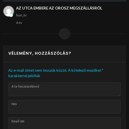
AZ UTCA EMBERE AZ OROSZ MEGSZÁLLÁSRÓL
hun_tv
4 év
VÉLEMÉNY, HOZZÁSZÓLÁS?
Az e-mail címet nem tesszük közzé.
A kötelező mezőket
*
karakterrel jelöltük
A te hozzászólásod
Név
Email cím