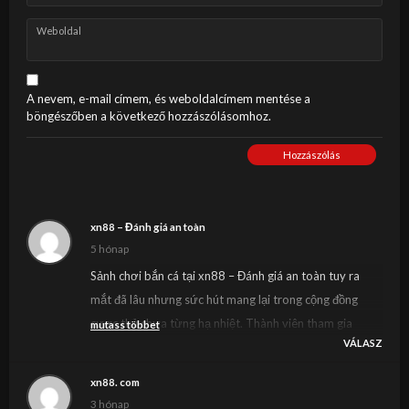
Weboldal
A nevem, e-mail címem, és weboldalcímem mentése a
böngészőben a következő hozzászólásomhoz.
Hozzászólás
xn88 – Đánh giá an toàn
5 hónap
Sảnh chơi bắn cá tại xn88 – Đánh giá an toàn tuy ra
mắt đã lâu nhưng sức hút mang lại trong cộng đồng
cược thủ chưa từng hạ nhiệt. Thành viên tham gia
mutass többet
VÁLASZ
được hóa thân thành những ngư thủ thực thụ, chinh
phục đa dạng loài sinh vật biển với nhiều mức độ khác
xn88. com
nhau. Anh em cần chuẩn bị các dụng cụ hỗ trợ tương
3 hónap