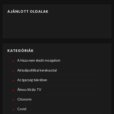
AJÁNLOTT OLDALAK
KATEGÓRIÁK
A Haza nem eladó mozgalom
Aktuálpolitikai kerekasztal
Az igazság tükrében
Álmos Király TV
Citonorm
Covid