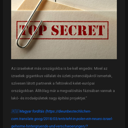
Az izraelieket más országokba is be kell engedni. Mivel az
izraeliek gigantikus vállalati és üzleti potenciáljukról ismertek,
szívesen látott partnerek a feltörekvő kelet-európai
országokban. Állítólag már a megvalósítás fázisában vannak a
lakó- és irodaépületek nagy építési projektjei.”
🇭🇺 Magyar fordítás (https://dieunbestechlichen-
com.translate.goog/2018/03/entsteht-in-polen-ein-neues-israel-
geheime-hintergruende-und-verschwoerungen/?