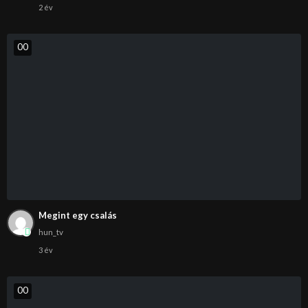
2 év
0
0
Megint egy csalás
hun_tv
3 év
0
0