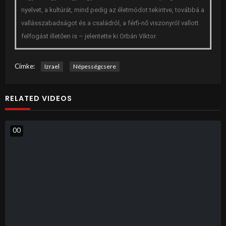
nyelvet, a kultúrát, mind pedig az életmódot tekintve, továbbá a
vallásszabadságot és a családról, a férfi-nő viszonyról vallott
felfogást illetően is – jelentette ki Orbán Viktor.
Címke:
Izrael
Népességcsere
RELATED VIDEOS
0
0