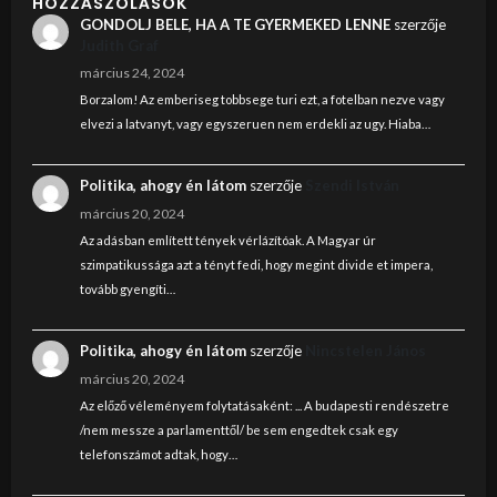
HOZZÁSZÓLÁSOK
GONDOLJ BELE, HA A TE GYERMEKED LENNE
szerzője
Judith Graf
március 24, 2024
Borzalom! Az emberiseg tobbsege turi ezt, a fotelban nezve vagy
elvezi a latvanyt, vagy egyszeruen nem erdekli az ugy. Hiaba…
Politika, ahogy én látom
szerzője
Szendi István
március 20, 2024
Az adásban említett tények vérlázítóak. A Magyar úr
szimpatikussága azt a tényt fedi, hogy megint divide et impera,
tovább gyengíti…
Politika, ahogy én látom
szerzője
Nincstelen János
március 20, 2024
Az előző véleményem folytatásaként: ... A budapesti rendészetre
/nem messze a parlamenttől/ be sem engedtek csak egy
telefonszámot adtak, hogy…