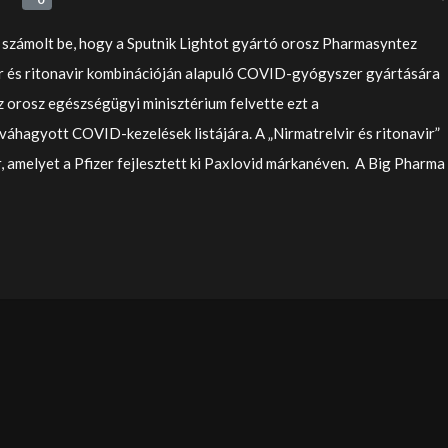
 számolt be, hogy a Sputnik Lightot gyártó orosz Pharmasyntez
r és ritonavir kombinációján alapuló COVID-gyógyszer gyártására
z orosz egészségügyi minisztérium felvette ezt a
áhagyott COVID-kezelések listájára. A „Nirmatrelvir és ritonavir”
, amelyet a Pfizer fejlesztett ki Paxlovid márkanéven. A Big Pharma