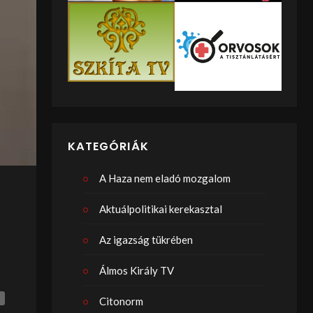
KATEGÓRIÁK
A Haza nem eladó mozgalom
Aktuálpolitikai kerekasztal
Az igazság tükrében
Álmos Király TV
Citonorm