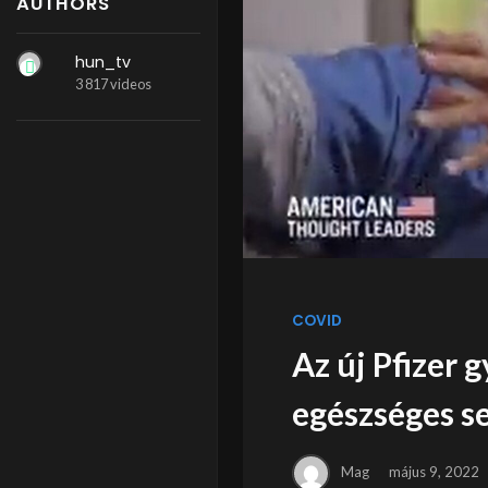
AUTHORS
hun_tv
3 817 videos
COVID
Az új Pfizer 
egészséges se
Mag
május 9, 2022