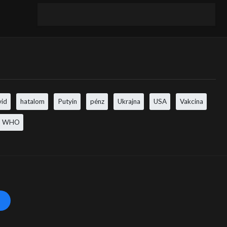
vid
hatalom
Putyin
pénz
Ukrajna
USA
Vakcina
WHO