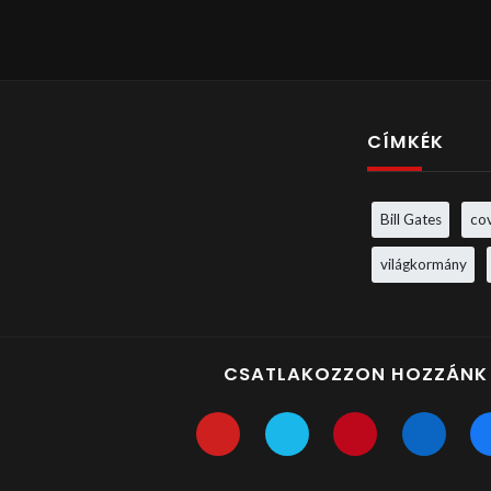
CÍMKÉK
Bill Gates
co
világkormány
CSATLAKOZZON HOZZÁNK