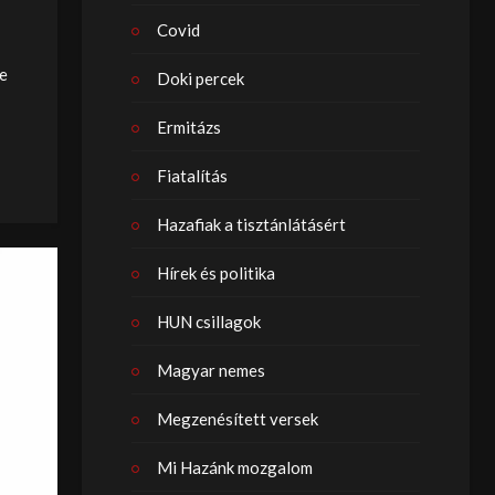
Covid
te
Doki percek
Ermitázs
Fiatalítás
Hazafiak a tisztánlátásért
Hírek és politika
HUN csillagok
Magyar nemes
Megzenésített versek
Mi Hazánk mozgalom