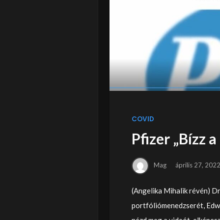
COVID
Pfizer „Bízz 
Mag
április 27, 202
(Angelika Mihalik révén) D
portfóliómenedzserét, Edw
nézd meg a videót, elképeszt