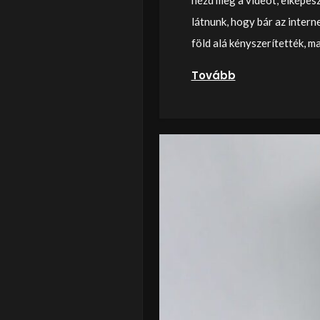
látnunk, hogy bár az inter
föld alá kényszerítették, m
Tovább