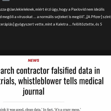
zza @JanJekieleknek, miért érzi úgy, hogy a Paxlovid nem ideális
megöli a vírusokat … a normális sejteket is megöli”. „[A Pfizer] szin
rápiás] gyógyszert vette, mint a Kaletra … felöltöztette, és 5