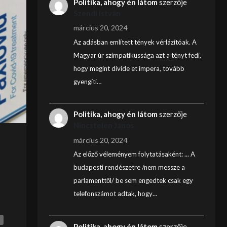
Politika, ahogy én látom
szerzője
Szendi István
március 20, 2024
Az adásban említett tények vérlázítóak. A
Magyar úr szimpatikussága azt a tényt fedi,
hogy megint divide et impera, tovább
gyengíti…
Politika, ahogy én látom
szerzője
Nincstelen János
március 20, 2024
Az előző véleményem folytatásaként: ... A
budapesti rendészetre /nem messze a
parlamenttől/ be sem engedtek csak egy
telefonszámot adtak, hogy…
Politika, ahogy én látom
szerzője