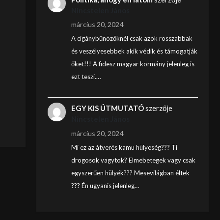
Nincstelen János
március 20, 2024
A cigánybűnözőknél csak azok rosszabbak
és veszélyesebbek akik védik és támogatják
őket!!! A fidesz magyar kormány jelenleg is
ezt teszi.…
EGY KIS ÚTMUTATÓ
szerzője
Nincstelen János
március 20, 2024
Mi ez az átverés kamu hülyeség??? Ti
drogosok vagytok? Elmebetegek vagy csak
egyszerűen hülyék??? Mesevilágban éltek
??? Én ugyanis jelenleg…