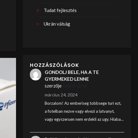
Tudat fejlesztés
Ukrán válság
HOZZÁSZÓLÁSOK
GONDOLJ BELE, HA A TE
GYERMEKED LENNE
szerzője
Judith Graf
március 24, 2024
Borzalom! Az emberiseg tobbsege turi ezt,
a fotelban nezve vagy elvezi a latvanyt,
vagy egyszeruen nem erdekli az ugy. Hiaba…