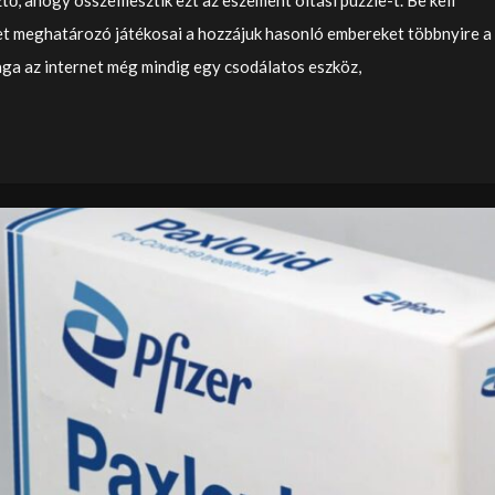
net meghatározó játékosai a hozzájuk hasonló embereket többnyire a
aga az internet még mindig egy csodálatos eszköz,