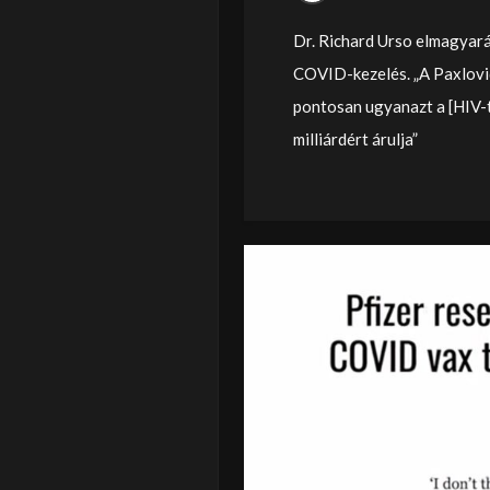
Dr. Richard Urso elmagyará
COVID-kezelés. „A Paxlovid 
pontosan ugyanazt a [HIV-te
milliárdért árulja”