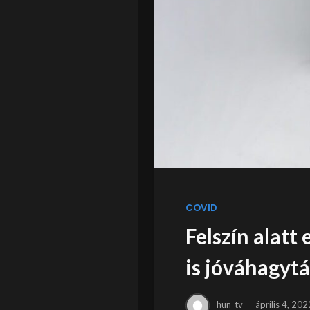
COVID
Felszín alatt
is jóváhagytá
hun_tv
április 4, 202