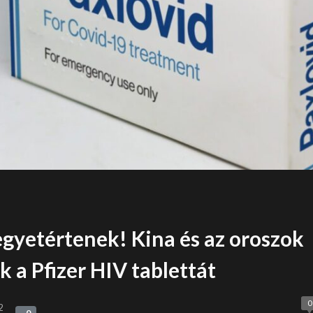
 egyetértenek! Kina és az oroszok
k a Pfizer HIV tablettát
0
2
0
0