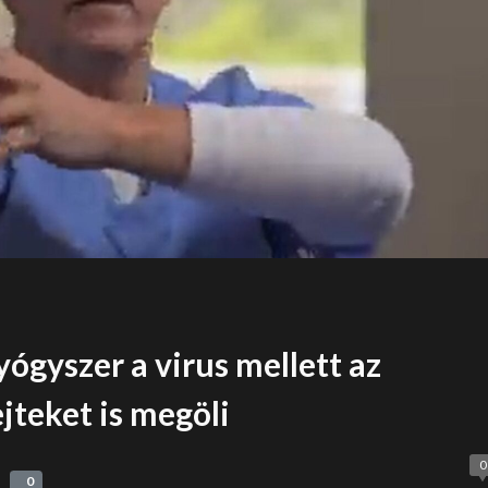
gyógyszer a virus mellett az
jteket is megöli
0
0
0