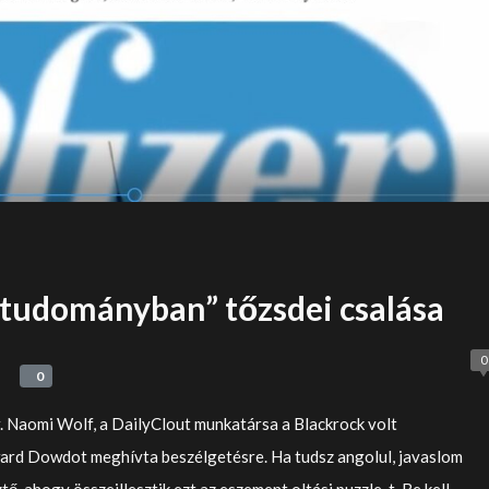
a tudományban” tőzsdei csalása
0
2
0
0
r. Naomi Wolf, a DailyClout munkatársa a Blackrock volt
ard Dowdot meghívta beszélgetésre. Ha tudsz angolul, javaslom
ő, ahogy összeillesztik ezt az eszement oltási puzzle-t. Be kell