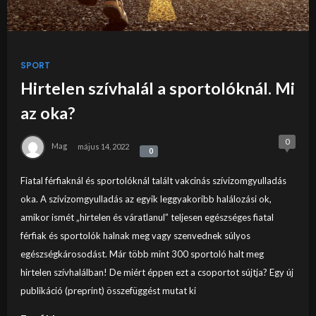
SPORT
Hirtelen szívhalál a sportolóknál. Mi
az oka?
0
Mag
május 14, 2022
0
0
Fiatal férfiaknál és sportolóknál talált vakcinás szívizomgyulladás
oka. A szívizomgyulladás az egyik leggyakoribb halálozási ok,
amikor ismét „hirtelen és váratlanul” teljesen egészséges fiatal
férfiak és sportolók halnak meg vagy szenvednek súlyos
egészségkárosodást. Már több mint 300 sportoló halt meg
hirtelen szívhalálban! De miért éppen ezt a csoportot sújtja? Egy új
publikáció (preprint) összefüggést mutat ki