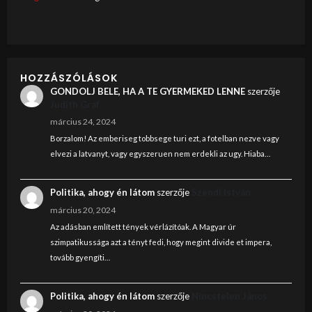
HOZZÁSZÓLÁSOK
GONDOLJ BELE, HA A TE GYERMEKED LENNE
szerzője
Judith Graf
március 24, 2024
Borzalom! Az emberiseg tobbsege turi ezt, a fotelban nezve vagy
elvezi a latvanyt, vagy egyszeruen nem erdekli az ugy. Hiaba…
Politika, ahogy én látom
szerzője
Szendi István
március 20, 2024
Az adásban említett tények vérlázítóak. A Magyar úr
szimpatikussága azt a tényt fedi, hogy megint divide et impera,
tovább gyengíti…
Politika, ahogy én látom
szerzője
Nincstelen János