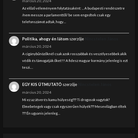
március 20, 2024
Az előző véleményem folytatásaként: ... A budapesti rendészetre
/nem messze a parlamenttől/ be sem engedtek csak egy
telefonszámot adtak, hogy…
Politika, ahogy én látom
szerzője
Nincstelen János
március 20, 2024
A cigánybűnözőknél csak azok rosszabbak és veszélyesebbek akik
védik és támogatják őket!!! A fidesz magyar kormány jelenleg is ezt
teszi.…
EGY KIS ÚTMUTATÓ
szerzője
Nincstelen János
március 20, 2024
Mi ez az átverés kamu hülyeség??? Ti drogosok vagytok?
Elmebetegek vagy csak egyszerűen hülyék??? Mesevilágban éltek
??? Én ugyanis jelenleg…