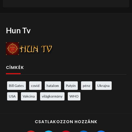
Hun Tv
CÍMKÉK
Bill Gates
covid
hatalom
Putyin
pénz
Ukrajna
USA
Vakcina
világkormány
WHO
CSATLAKOZZON HOZZÁNK