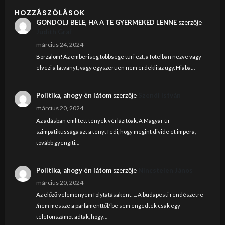
HOZZÁSZÓLÁSOK
GONDOLJ BELE, HA A TE GYERMEKED LENNE
szerzője
Judith Graf
március 24, 2024
Borzalom! Az emberiseg tobbsege turi ezt, a fotelban nezve vagy
elvezi a latvanyt, vagy egyszeruen nem erdekli az ugy. Hiaba…
Politika, ahogy én látom
szerzője
Szendi István
március 20, 2024
Az adásban említett tények vérlázítóak. A Magyar úr
szimpatikussága azt a tényt fedi, hogy megint divide et impera,
tovább gyengíti…
Politika, ahogy én látom
szerzője
Nincstelen János
március 20, 2024
Az előző véleményem folytatásaként: ... A budapesti rendészetre
/nem messze a parlamenttől/ be sem engedtek csak egy
telefonszámot adtak, hogy…