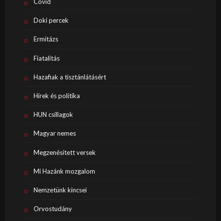
Covid
Doki percek
Ermitázs
Fiatalítás
Hazafiak a tisztánlátásért
Hírek és politika
HUN csillagok
Magyar nemes
Megzenésített versek
Mi Hazánk mozgalom
Nemzetünk kincsei
Orvostudány