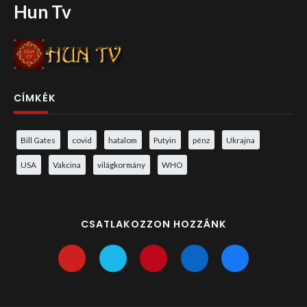
Hun Tv
CÍMKÉK
Bill Gates
covid
hatalom
Putyin
pénz
Ukrajna
USA
Vakcina
világkormány
WHO
CSATLAKOZZON HOZZÁNK