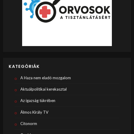
KATEGÓRIÁK
A Haza nem eladó mozgalom
Aktuálpolitikai kerekasztal
Az igazság tükrében
Álmos Király TV
Citonorm