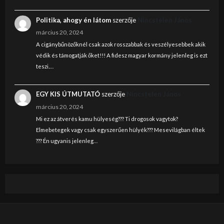
Politika, ahogy én látom
szerzője
Nincstelen János
március 20, 2024
A cigánybűnözőknél csak azok rosszabbak és veszélyesebbek akik
védik és támogatják őket!!! A fidesz magyar kormány jelenleg is ezt
teszi.…
EGY KIS ÚTMUTATÓ
szerzője
Nincstelen János
március 20, 2024
Mi ez az átverés kamu hülyeség??? Ti drogosok vagytok?
Elmebetegek vagy csak egyszerűen hülyék??? Mesevilágban éltek
??? Én ugyanis jelenleg…