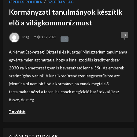
/
HÍREK ÉS POLITIKA
SZÉP ÚJ VILÁG
Kormányzati tanulmányok készítik
elő a világkommunizmust
0
Mag
május 12, 2022
0
0
A Német Szövetségi Oktatási és Kutatási Minisztérium tanulmánya
egyértelműen azt mutatja, hogy a kínai szociális kreditrendszer
2030-ra Németországban is bevezethető lenne. Sőt! Az emberek
szerint igény van rá! A kinai kreditrendszer leegyszerűsítve azt
jelenti ha pl nem bírálod a kormányt, ha ennek megfelelő
tartalmakat nézel a facen, ha ennek megfelelő barátokkal jársz
össze, de még
Tovább
AJÁNLOTT OLDALAK