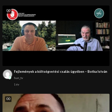
0
0
Fejlemények a költségvetési csalás ügyében – Botka István
hun_tv
1 év
0
0