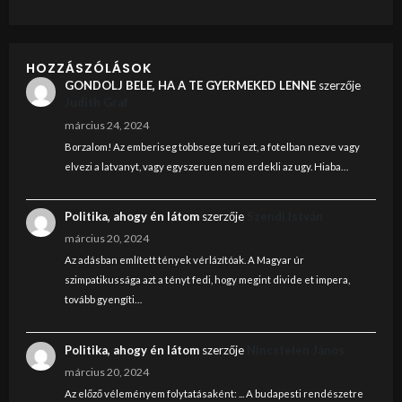
HOZZÁSZÓLÁSOK
GONDOLJ BELE, HA A TE GYERMEKED LENNE
szerzője
Judith Graf
március 24, 2024
Borzalom! Az emberiseg tobbsege turi ezt, a fotelban nezve vagy
elvezi a latvanyt, vagy egyszeruen nem erdekli az ugy. Hiaba…
Politika, ahogy én látom
szerzője
Szendi István
március 20, 2024
Az adásban említett tények vérlázítóak. A Magyar úr
szimpatikussága azt a tényt fedi, hogy megint divide et impera,
tovább gyengíti…
Politika, ahogy én látom
szerzője
Nincstelen János
március 20, 2024
Az előző véleményem folytatásaként: ... A budapesti rendészetre