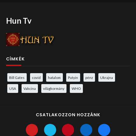
Hun Tv
CÍMKÉK
Bill Gates
covid
hatalom
Putyin
pénz
Ukrajna
USA
Vakcina
világkormány
WHO
CSATLAKOZZON HOZZÁNK