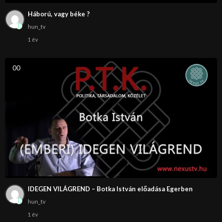
Háború, vagy béke ?
hun_tv
1 év
0
0
IDEGEN VILÁGREND – Botka István előadása Egerben
hun_tv
1 év