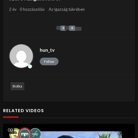
2 év
0 hozzászólás
Az igazság tükrében
0
0
hun_tv
Follow
Botka
RELATED VIDEOS
0
0