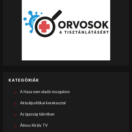
KATEGÓRIÁK
A Haza nem eladó mozgalom
Aktuálpolitikai kerekasztal
Az igazság tükrében
Álmos Király TV