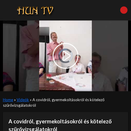
Video
Player
is
Play
loading.
Video
Home
»
Videók
»
A covidról, gyermekoltásokról és kötelező
szűrővizsgálatokról
A covidról, gyermekoltásokról és kötelező
szűrővizsgálatokról