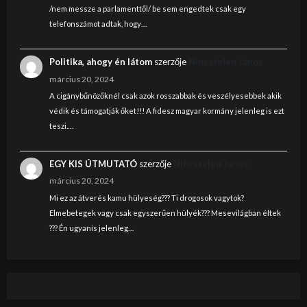
/nem messze a parlamenttől/ be sem engedtek csak egy
telefonszámot adtak, hogy…
Politika, ahogy én látom
szerzője
Nincstelen János
március 20, 2024
A cigánybűnözőknél csak azok rosszabbak és veszélyesebbek akik
védik és támogatják őket!!! A fidesz magyar kormány jelenleg is ezt
teszi.…
EGY KIS ÚTMUTATÓ
szerzője
Nincstelen János
március 20, 2024
Mi ez az átverés kamu hülyeség??? Ti drogosok vagytok?
Elmebetegek vagy csak egyszerűen hülyék??? Mesevilágban éltek
??? Én ugyanis jelenleg…