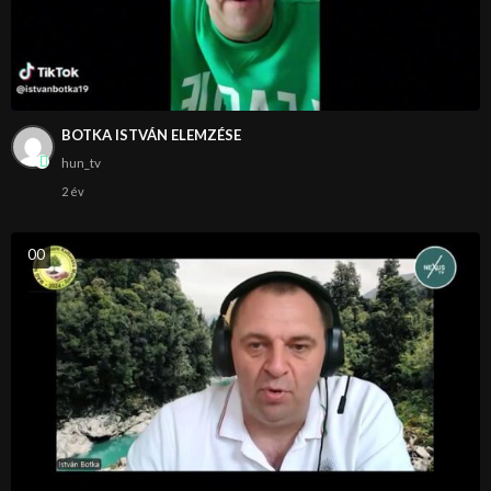
BOTKA ISTVÁN ELEMZÉSE
hun_tv
2 év
0
0