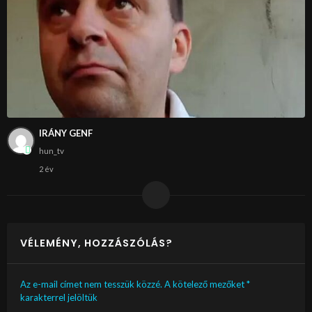
IRÁNY GENF
hun_tv
2 év
VÉLEMÉNY, HOZZÁSZÓLÁS?
Az e-mail címet nem tesszük közzé.
A kötelező mezőket
*
karakterrel jelöltük