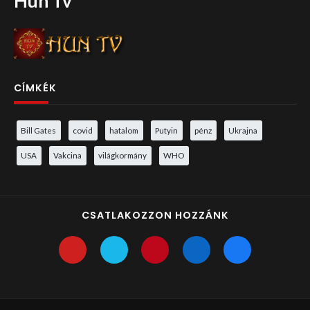
Hun Tv
CÍMKÉK
Bill Gates
covid
hatalom
Putyin
pénz
Ukrajna
USA
Vakcina
világkormány
WHO
CSATLAKOZZON HOZZÁNK