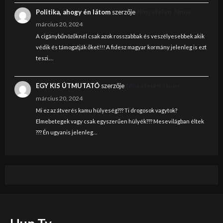
Politika, ahogy én látom
szerzője
Nincstelen János
március 20, 2024
A cigánybűnözőknél csak azok rosszabbak és veszélyesebbek akik
védik és támogatják őket!!! A fidesz magyar kormány jelenleg is ezt
teszi.…
EGY KIS ÚTMUTATÓ
szerzője
Nincstelen János
március 20, 2024
Mi ez az átverés kamu hülyeség??? Ti drogosok vagytok?
Elmebetegek vagy csak egyszerűen hülyék??? Mesevilágban éltek
??? Én ugyanis jelenleg…