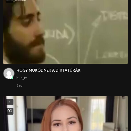
HOGY MŰKÖDNEK A DIKTATÚRÁK
hun_tv
3 év
1
0
0