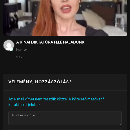
A KÍNAI DIKTATÚRA FELÉ HALADUNK
hun_tv
3 év
VÉLEMÉNY, HOZZÁSZÓLÁS?
Az e-mail címet nem tesszük közzé.
A kötelező mezőket
*
karakterrel jelöltük
A te hozzászólásod