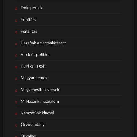
Doki percek
Ermitázs
Fiatalítás
Hazafiak a tisztánlátásért
Hírek és politika
HUN csillagok
Magyar nemes
Megzenésített versek
Mi Hazánk mozgalom
Nemzetünk kincsei
Orvostudány
Ősvallás