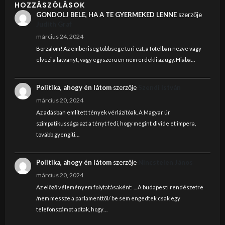
HOZZÁSZÓLÁSOK
GONDOLJ BELE, HA A TE GYERMEKED LENNE
szerzője
Judith Graf
március 24, 2024
Borzalom! Az emberiseg tobbsege turi ezt, a fotelban nezve vagy
elvezi a latvanyt, vagy egyszeruen nem erdekli az ugy. Hiaba…
Politika, ahogy én látom
szerzője
Szendi István
március 20, 2024
Az adásban említett tények vérlázítóak. A Magyar úr
szimpatikussága azt a tényt fedi, hogy megint divide et impera,
tovább gyengíti…
Politika, ahogy én látom
szerzője
Nincstelen János
március 20, 2024
Az előző véleményem folytatásaként: ... A budapesti rendészetre
/nem messze a parlamenttől/ be sem engedtek csak egy
telefonszámot adtak, hogy…