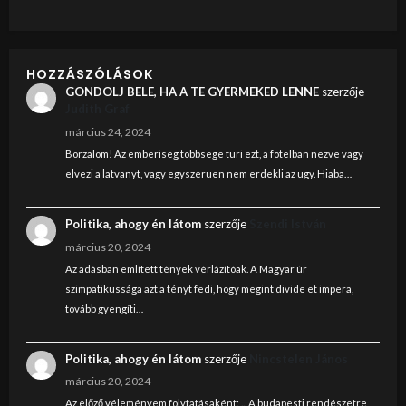
HOZZÁSZÓLÁSOK
GONDOLJ BELE, HA A TE GYERMEKED LENNE
szerzője
Judith Graf
március 24, 2024
Borzalom! Az emberiseg tobbsege turi ezt, a fotelban nezve vagy
elvezi a latvanyt, vagy egyszeruen nem erdekli az ugy. Hiaba…
Politika, ahogy én látom
szerzője
Szendi István
március 20, 2024
Az adásban említett tények vérlázítóak. A Magyar úr
szimpatikussága azt a tényt fedi, hogy megint divide et impera,
tovább gyengíti…
Politika, ahogy én látom
szerzője
Nincstelen János
március 20, 2024
Az előző véleményem folytatásaként: ... A budapesti rendészetre