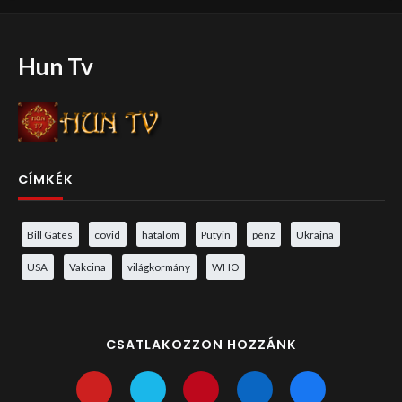
Hun Tv
CÍMKÉK
Bill Gates
covid
hatalom
Putyin
pénz
Ukrajna
USA
Vakcina
világkormány
WHO
CSATLAKOZZON HOZZÁNK