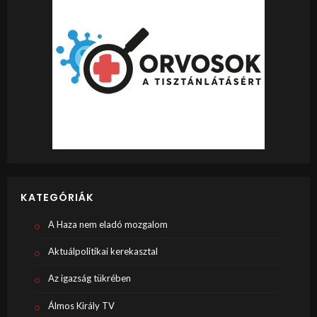
KATEGÓRIÁK
A Haza nem eladó mozgalom
Aktuálpolitikai kerekasztal
Az igazság tükrében
Álmos Király TV