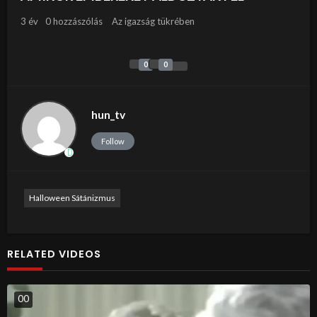
3 év
0 hozzászólás
Az igazság tükrében
0
0
hun_tv
Follow
Halloween Sátánizmus
RELATED VIDEOS
0
0