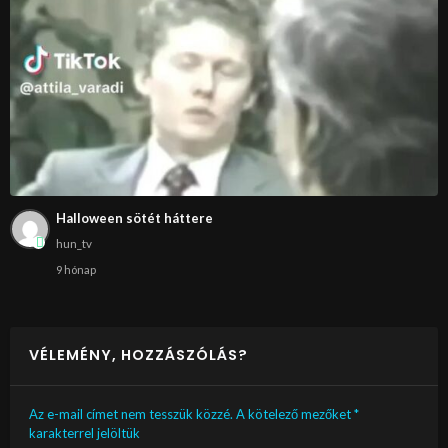
Halloween sötét háttere
hun_tv
9 hónap
VÉLEMÉNY, HOZZÁSZÓLÁS?
Az e-mail címet nem tesszük közzé.
A kötelező mezőket
*
karakterrel jelöltük