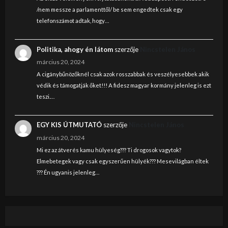
/nem messze a parlamenttől/ be sem engedtek csak egy
telefonszámot adtak, hogy…
Politika, ahogy én látom
szerzője
Nincstelen János
március 20, 2024
A cigánybűnözőknél csak azok rosszabbak és veszélyesebbek akik
védik és támogatják őket!!! A fidesz magyar kormány jelenleg is ezt
teszi.…
EGY KIS ÚTMUTATÓ
szerzője
Nincstelen János
március 20, 2024
Mi ez az átverés kamu hülyeség??? Ti drogosok vagytok?
Elmebetegek vagy csak egyszerűen hülyék??? Mesevilágban éltek
??? Én ugyanis jelenleg…