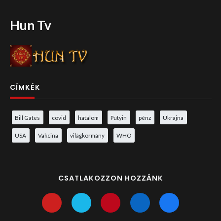
Hun Tv
CÍMKÉK
Bill Gates
covid
hatalom
Putyin
pénz
Ukrajna
USA
Vakcina
világkormány
WHO
CSATLAKOZZON HOZZÁNK