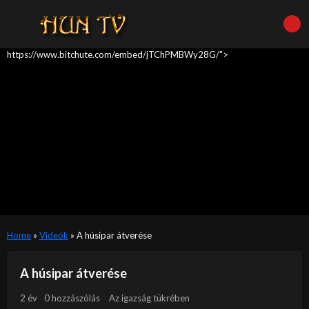
https://www.bitchute.com/embed/jTChPMBWy28G/">
Home
»
Videók
»
A húsipar átverése
A húsipar átverése
2 év
0 hozzászólás
Az igazság tükrében