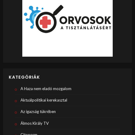
KATEGÓRIÁK
A Haza nem eladó mozgalom
Aktuálpolitikai kerekasztal
Az igazság tükrében
Álmos Király TV
Citonorm