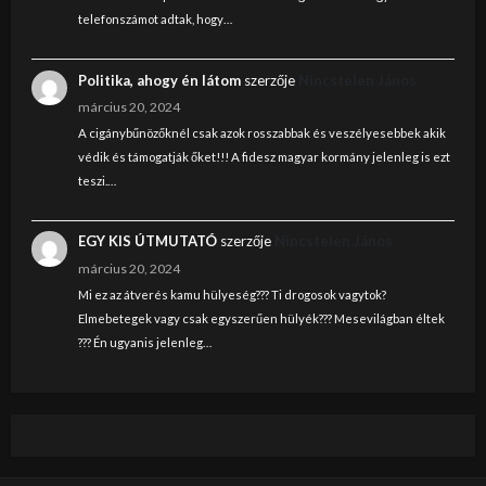
telefonszámot adtak, hogy…
Politika, ahogy én látom
szerzője
Nincstelen János
március 20, 2024
A cigánybűnözőknél csak azok rosszabbak és veszélyesebbek akik
védik és támogatják őket!!! A fidesz magyar kormány jelenleg is ezt
teszi.…
EGY KIS ÚTMUTATÓ
szerzője
Nincstelen János
március 20, 2024
Mi ez az átverés kamu hülyeség??? Ti drogosok vagytok?
Elmebetegek vagy csak egyszerűen hülyék??? Mesevilágban éltek
??? Én ugyanis jelenleg…