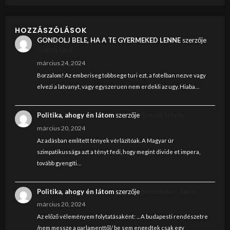
HOZZÁSZÓLÁSOK
GONDOLJ BELE, HA A TE GYERMEKED LENNE
szerzője
Judith Graf
március 24, 2024
Borzalom! Az emberiseg tobbsege turi ezt, a fotelban nezve vagy
elvezi a latvanyt, vagy egyszeruen nem erdekli az ugy. Hiaba…
Politika, ahogy én látom
szerzője
Szendi István
március 20, 2024
Az adásban említett tények vérlázítóak. A Magyar úr
szimpatikussága azt a tényt fedi, hogy megint divide et impera,
tovább gyengíti…
Politika, ahogy én látom
szerzője
Nincstelen János
március 20, 2024
Az előző véleményem folytatásaként: ... A budapesti rendészetre
/nem messze a parlamenttől/ be sem engedtek csak egy