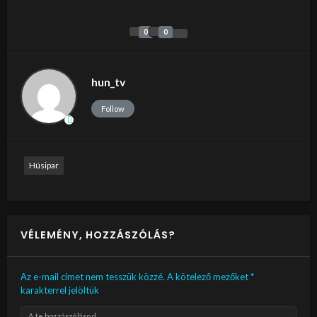
0
0
hun_tv
Follow
Húsipar
VÉLEMÉNY, HOZZÁSZÓLÁS?
Az e-mail címet nem tesszük közzé.
A kötelező mezőket
*
karakterrel jelöltük
A te hozzászólásod