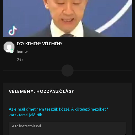
EGY KEMÉNY VÉLEMÉNY
hun_tv
3 év
VÉLEMÉNY, HOZZÁSZÓLÁS?
Az e-mail címet nem tesszük közzé.
A kötelező mezőket
*
karakterrel jelöltük
A te hozzászólásod