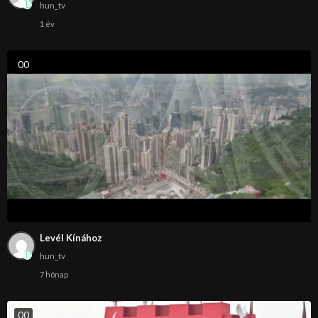
hun_tv
1 év
0
0
Levél Kínához
hun_tv
7 hónap
0
0