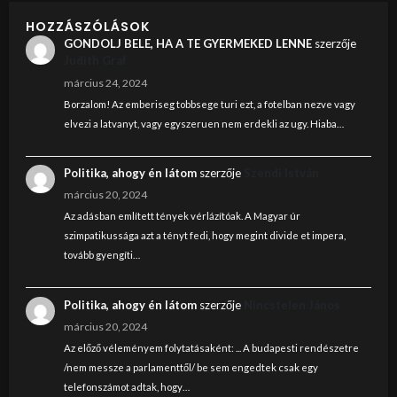
HOZZÁSZÓLÁSOK
GONDOLJ BELE, HA A TE GYERMEKED LENNE
szerzője
Judith Graf
március 24, 2024
Borzalom! Az emberiseg tobbsege turi ezt, a fotelban nezve vagy
elvezi a latvanyt, vagy egyszeruen nem erdekli az ugy. Hiaba…
Politika, ahogy én látom
szerzője
Szendi István
március 20, 2024
Az adásban említett tények vérlázítóak. A Magyar úr
szimpatikussága azt a tényt fedi, hogy megint divide et impera,
tovább gyengíti…
Politika, ahogy én látom
szerzője
Nincstelen János
március 20, 2024
Az előző véleményem folytatásaként: ... A budapesti rendészetre
/nem messze a parlamenttől/ be sem engedtek csak egy
telefonszámot adtak, hogy…