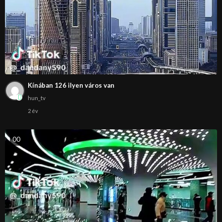
Kínában 126 ilyen város van
hun_tv
2 év
0
0