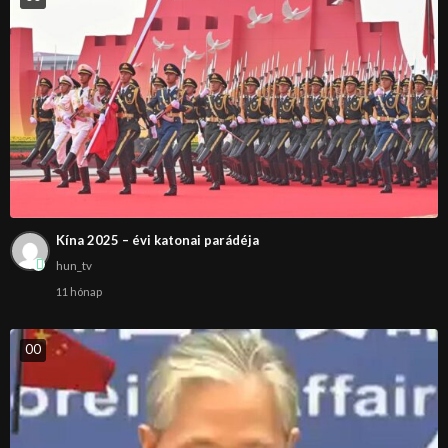
Kína 2025 – évi katonai parádéja
hun_tv
11 hónap
0
0