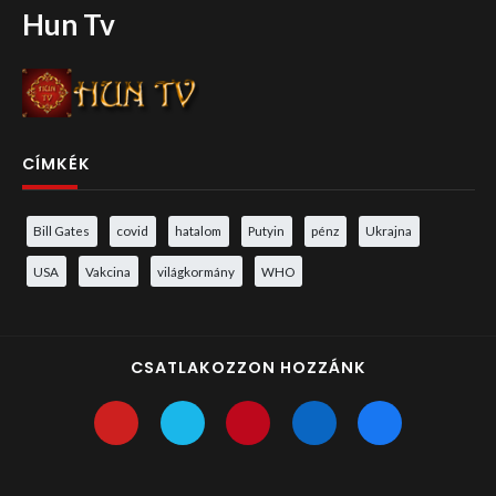
Hun Tv
CÍMKÉK
Bill Gates
covid
hatalom
Putyin
pénz
Ukrajna
USA
Vakcina
világkormány
WHO
CSATLAKOZZON HOZZÁNK