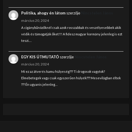
Politika, ahogy én látom
szerzője
Nincstelen János
március 20, 2024
A cigánybűnözőknél csak azok rosszabbak és veszélyesebbek akik
védik és támogatják őket!!! A fidesz magyar kormány jelenleg is ezt
teszi.…
EGY KIS ÚTMUTATÓ
szerzője
Nincstelen János
március 20, 2024
Mi ez az átverés kamu hülyeség??? Ti drogosok vagytok?
Elmebetegek vagy csak egyszerűen hülyék??? Mesevilágban éltek
??? Én ugyanis jelenleg…