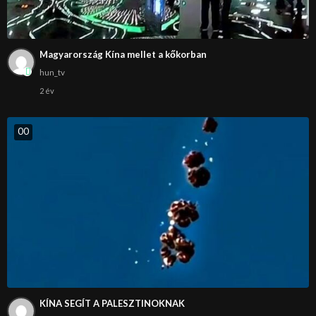
Magyarország Kína mellet a kőkorban
hun_tv
2 év
0
0
KÍNA SEGÍT A PALESZTINOKNAK