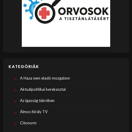
KATEGÓRIÁK
A Haza nem eladó mozgalom
Aktuálpolitikai kerekasztal
Az igazság tükrében
Álmos Király TV
Citonorm