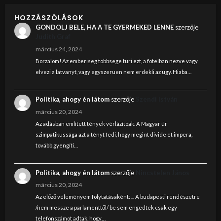
HOZZÁSZÓLÁSOK
GONDOLJ BELE, HA A TE GYERMEKED LENNE
szerzője
Judith Graf
március 24, 2024
Borzalom! Az emberiseg tobbsege turi ezt, a fotelban nezve vagy
elvezi a latvanyt, vagy egyszeruen nem erdekli az ugy. Hiaba…
Politika, ahogy én látom
szerzője
Szendi István
március 20, 2024
Az adásban említett tények vérlázítóak. A Magyar úr
szimpatikussága azt a tényt fedi, hogy megint divide et impera,
tovább gyengíti…
Politika, ahogy én látom
szerzője
Nincstelen János
március 20, 2024
Az előző véleményem folytatásaként: ... A budapesti rendészetre
/nem messze a parlamenttől/ be sem engedtek csak egy
telefonszámot adtak, hogy…