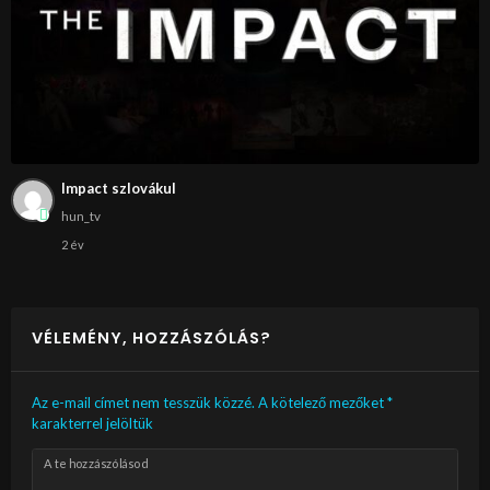
Impact szlovákul
hun_tv
2 év
VÉLEMÉNY, HOZZÁSZÓLÁS?
Az e-mail címet nem tesszük közzé.
A kötelező mezőket
*
karakterrel jelöltük
A te hozzászólásod