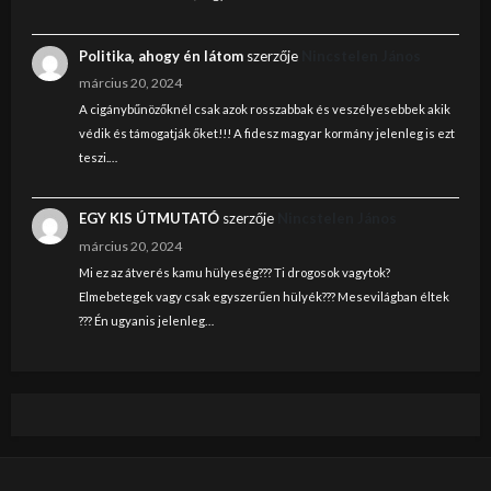
Politika, ahogy én látom
szerzője
Nincstelen János
március 20, 2024
A cigánybűnözőknél csak azok rosszabbak és veszélyesebbek akik
védik és támogatják őket!!! A fidesz magyar kormány jelenleg is ezt
teszi.…
EGY KIS ÚTMUTATÓ
szerzője
Nincstelen János
március 20, 2024
Mi ez az átverés kamu hülyeség??? Ti drogosok vagytok?
Elmebetegek vagy csak egyszerűen hülyék??? Mesevilágban éltek
??? Én ugyanis jelenleg…