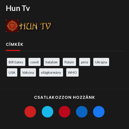
Hun Tv
CÍMKÉK
Bill Gates
covid
hatalom
Putyin
pénz
Ukrajna
USA
Vakcina
világkormány
WHO
CSATLAKOZZON HOZZÁNK