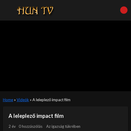
Home
»
Videók
»
A leleplező impact film
A leleplező impact film
2 év
0 hozzászólás
Az igazság tükrében