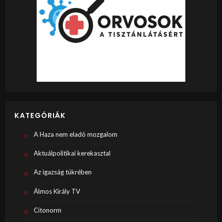
KATEGÓRIÁK
A Haza nem eladó mozgalom
Aktuálpolitikai kerekasztal
Az igazság tükrében
Álmos Király TV
Citonorm