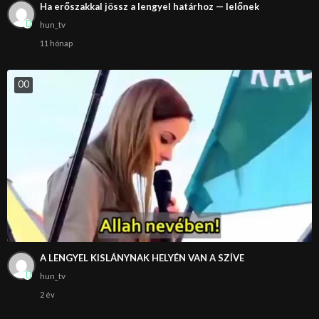
Ha erőszakkal jössz a lengyel határhoz — lelőnek
hun_tv
11 hónap
0
0
A LENGYEL KISLÁNYNAK HELYÉN VAN A SZÍVE
hun_tv
2 év