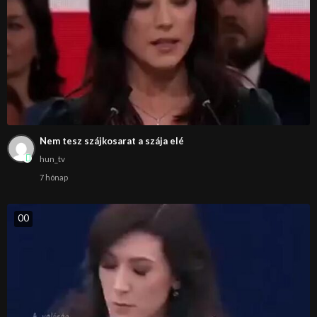
Nem tesz szájkosarat a szája elé
hun_tv
7 hónap
0
0