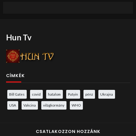
Hun Tv
CÍMKÉK
Bill Gates
covid
hatalom
Putyin
pénz
Ukrajna
USA
Vakcina
világkormány
WHO
CSATLAKOZZON HOZZÁNK