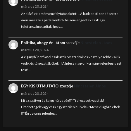
március 20, 2024
Az előző véleményem folytatásaként: ... A budapesti rendészetre
/nem messze a parlamenttől/ be sem engedtek csak egy
telefonszámot adtak, hogy…
Politika, ahogy én látom
szerzője
Nincstelen János
március 20, 2024
A cigánybűnözőknél csak azok rosszabbak és veszélyesebbek akik
védik és támogatják őket!!! A fidesz magyar kormány jelenleg is ezt
teszi.…
EGY KIS ÚTMUTATÓ
szerzője
Nincstelen János
március 20, 2024
Mi ez az átverés kamu hülyeség??? Ti drogosok vagytok?
Elmebetegek vagy csak egyszerűen hülyék??? Mesevilágban éltek
??? Én ugyanis jelenleg…