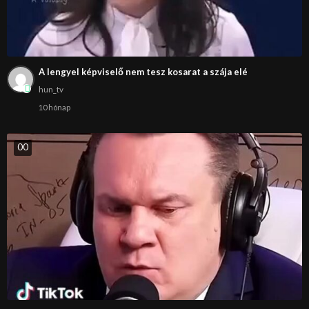
A lengyel képviselő nem tesz kosarat a szája elé
hun_tv
10 hónap
0
0