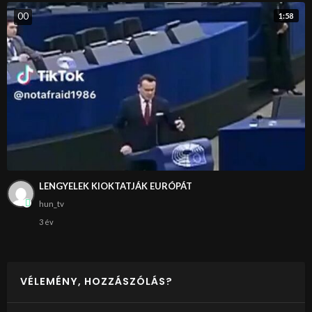
0
0
1:58
LENGYELEK KIOKTATJÁK EURÓPÁT
hun_tv
3 év
VÉLEMÉNY, HOZZÁSZÓLÁS?