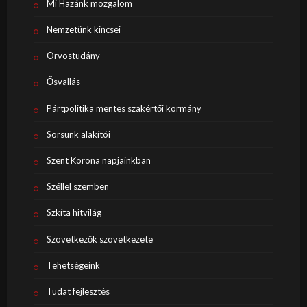
Mi Hazánk mozgalom
Nemzetünk kincsei
Orvostudány
Ősvallás
Pártpolitika mentes szakértői kormány
Sorsunk alakítói
Szent Korona napjainkban
Széllel szemben
Szkíta hitvilág
Szövetkezők szövetkezete
Tehetségeink
Tudat fejlesztés