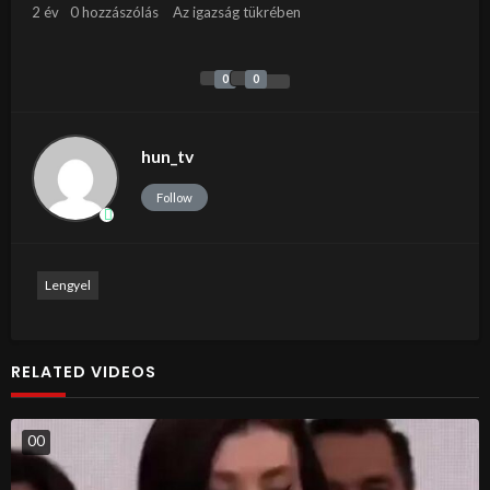
2 év
0 hozzászólás
Az igazság tükrében
0
0
hun_tv
Follow
Lengyel
RELATED VIDEOS
0
0