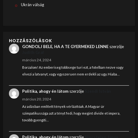
Ukrán válság
HOZZÁSZÓLÁSOK
GONDOLJ BELE, HA A TE GYERMEKED LENNE
szerzője
Judith Graf
március 24, 2024
Borzalom! Az emberiseg tobbsege turi ezt, a fotelban nezve vagy
elvezi a latvanyt, vagy egyszeruen nem erdekli az ugy. Hiaba…
Politika, ahogy én látom
szerzője
Szendi István
március 20, 2024
Az adásban említett tények vérlázítóak. A Magyar úr
szimpatikussága azt a tényt fedi, hogy megint divide et impera,
tovább gyengíti…
Politika, ahogy én látom
szerzője
Nincstelen János