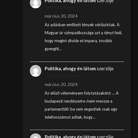
Politika, ahogy én látom
szerzője
Szendi István
március 20, 2024
Az adásban említett tények vérlázítóak. A
Magyar úr szimpatikussága azt a tényt fedi,
hogy megint divide et impera, tovább
gyengíti…
Politika, ahogy én látom
szerzője
Nincstelen János
március 20, 2024
Az előző véleményem folytatásaként: ... A
budapesti rendészetre /nem messze a
parlamenttől/ be sem engedtek csak egy
telefonszámot adtak, hogy…
Politika, ahogy én látom
szerzője