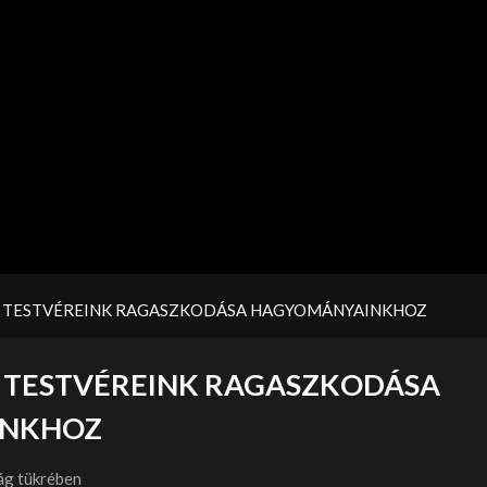
T TESTVÉREINK RAGASZKODÁSA HAGYOMÁNYAINKHOZ
T TESTVÉREINK RAGASZKODÁSA
INKHOZ
ág tükrében