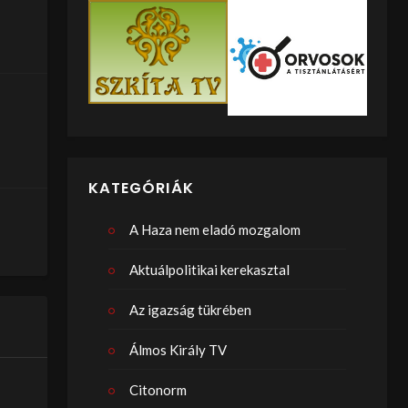
KATEGÓRIÁK
A Haza nem eladó mozgalom
Aktuálpolitikai kerekasztal
Az igazság tükrében
Álmos Király TV
Citonorm