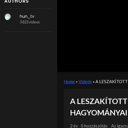
AUTHORS
hun_tv
3 823 videos
Home
»
Videók
»
A LESZAKÍTOT
A LESZAKÍTOT
HAGYOMÁNYA
2 év
0 hozzászólás
Az igazs