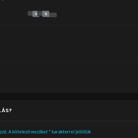
0
0
LÁS?
zzé.
A kötelező mezőket
*
karakterrel jelöltük