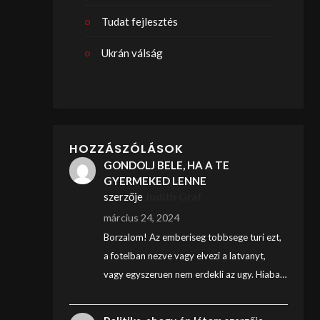
Tudat fejlesztés
Ukrán válság
HOZZÁSZÓLÁSOK
GONDOLJ BELE, HA A TE
GYERMEKED LENNE
szerzője
Judith Graf
március 24, 2024
Borzalom! Az emberiseg tobbsege turi ezt,
a fotelban nezve vagy elvezi a latvanyt,
vagy egyszeruen nem erdekli az ugy. Hiaba…