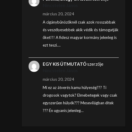
Nincstelen János
március 20, 2024
A cigánybűnözőknél csak azok rosszabbak
és veszélyesebbek akik védik és támogatják
őket!!! A fidesz magyar kormány jelenleg is
ezt teszi.…
EGY KIS ÚTMUTATÓ
szerzője
Nincstelen János
március 20, 2024
Mi ez az átverés kamu hülyeség??? Ti
drogosok vagytok? Elmebetegek vagy csak
egyszerűen hülyék??? Mesevilágban éltek
??? Én ugyanis jelenleg…