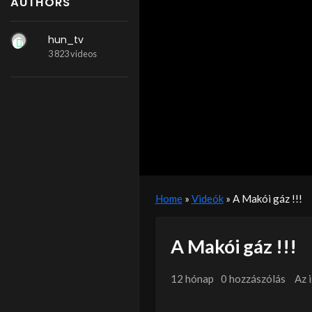
AUTHORS
hun_tv
3 823 videos
Home
»
Videók
»
A Makói gáz !!!
A Makói gáz !!!
12 hónap
0 hozzászólás
Az 