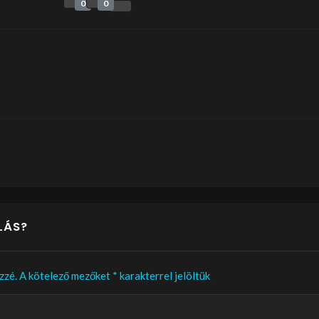
0
0
LÁS?
zzé.
A kötelező mezőket
*
karakterrel jelöltük