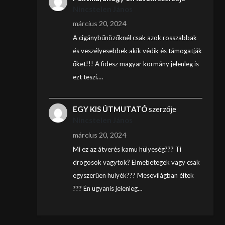
Nincstelen János
március 20, 2024
A cigánybűnözőknél csak azok rosszabbak
és veszélyesebbek akik védik és támogatják
őket!!! A fidesz magyar kormány jelenleg is
ezt teszi.…
EGY KIS ÚTMUTATÓ
szerzője
Nincstelen János
március 20, 2024
Mi ez az átverés kamu hülyeség??? Ti
drogosok vagytok? Elmebetegek vagy csak
egyszerűen hülyék??? Mesevilágban éltek
??? Én ugyanis jelenleg…