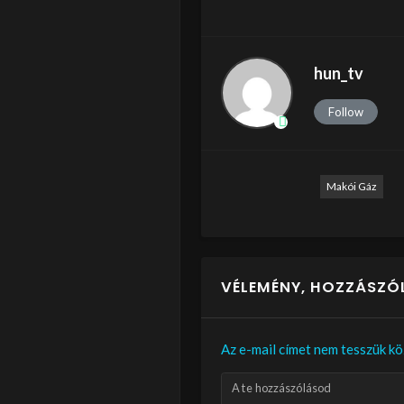
hun_tv
Follow
Makói Gáz
VÉLEMÉNY, HOZZÁSZÓ
Az e-mail címet nem tesszük kö
A te hozzászólásod