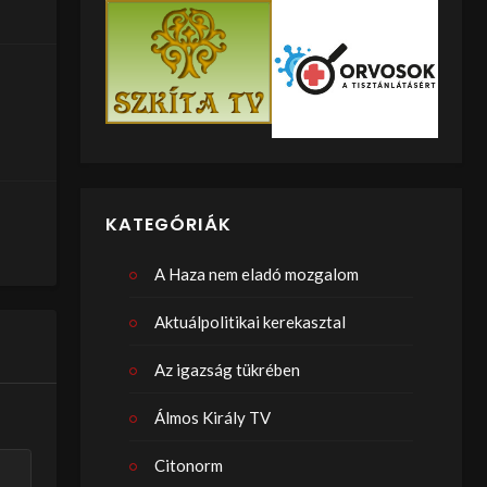
KATEGÓRIÁK
A Haza nem eladó mozgalom
Aktuálpolitikai kerekasztal
Az igazság tükrében
Álmos Király TV
Citonorm