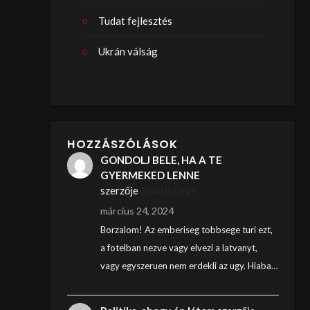
Tudat fejlesztés
Ukrán válság
HOZZÁSZÓLÁSOK
GONDOLJ BELE, HA A TE
GYERMEKED LENNE
szerzője
Judith Graf
március 24, 2024
Borzalom! Az emberiseg tobbsege turi ezt,
a fotelban nezve vagy elvezi a latvanyt,
vagy egyszeruen nem erdekli az ugy. Hiaba…