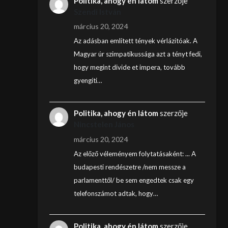
Politika, ahogy én látom
szerzője
Szendi István
március 20, 2024
Az adásban említett tények vérlázítóak. A
Magyar úr szimpatikussága azt a tényt fedi,
hogy megint divide et impera, tovább
gyengíti…
Politika, ahogy én látom
szerzője
Nincstelen János
március 20, 2024
Az előző véleményem folytatásaként: ... A
budapesti rendészetre /nem messze a
parlamenttől/ be sem engedtek csak egy
telefonszámot adtak, hogy…
Politika, ahogy én látom
szerzője