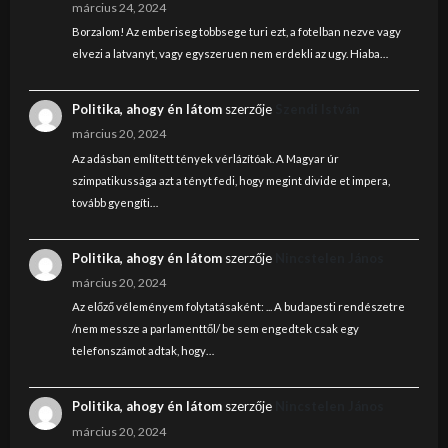
március 24, 2024
Borzalom! Az emberiseg tobbsege turi ezt, a fotelban nezve vagy
elvezi a latvanyt, vagy egyszeruen nem erdekli az ugy. Hiaba…
Politika, ahogy én látom
szerzője
Szendi István
március 20, 2024
Az adásban említett tények vérlázítóak. A Magyar úr
szimpatikussága azt a tényt fedi, hogy megint divide et impera,
tovább gyengíti…
Politika, ahogy én látom
szerzője
Nincstelen János
március 20, 2024
Az előző véleményem folytatásaként: ... A budapesti rendészetre
/nem messze a parlamenttől/ be sem engedtek csak egy
telefonszámot adtak, hogy…
Politika, ahogy én látom
szerzője
Nincstelen János
március 20, 2024