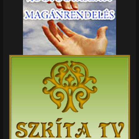
NÉZNEK LE MINDENKIT ÉS CSOPORTOSAN MIT
MŰVELNEK MÁS ORSZÁGBELIEKKEL OTT A TINIK
KÖZÖTT A LEGTÖBB AZ ÖNGYILKOSSÁG ,MERT
EGYMÁST IS BULLINGOZZÁK! TELE VANNAK PÉNZEL
, MINDENT MEGTEHETVE 10 ÉVESEN
DROGOZNAK,ISZNAK,RONGÁLNAK, A SZÜLEIKKEL IS
ALJAS SOKUK!!! OTT ÉLTEM LÁTTAM
TAPASZTALTAM !!! RASSZISTÁK ŐK A VILÁG ÚRAI
MÉG AZ USA- S ANGOL FAJTÁJÁT DE AZ ÍREKET
SKÓTOKAT IS ÚTÁLJA A LEBUTÍTOTT LUSTA ANGOL
!!! ÚTÁLJÀK MEG A FRANCIÁKAT ÉS A
SPANYOLOKAT IS NAGYON!!! AHÓVÁ MENNEK
NYARALNI OTT RÉSZEGEN DROGOSAN MINDENT
MEGTEHETNEK ! IDEJE HOGY VALAMIT ŐK IS
KAPJANAK EZ A LÁB CSÓKOLTATÁS PONT ENNEK AZ
EREDMÉNYE ,TUDOM ,MÁIG EBBEN VAGYOK
!!!!!!TUDNÉK MÉG SOKAT MESÉLNI!!! A FEHÉR
EMBER HÓDÍTOTT A FEHÉR VETT EL MINDÍG