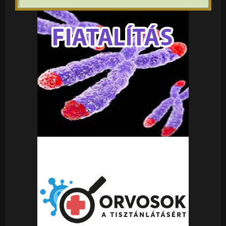
MINDENT A FEHÉR TARTOTT RABSZOLGÁNAK
FEKETÉT, A FEHÉR KEZDTE MA IS ÉS VIGYÁZAT
MERT ITT TOROCKAI A VÉRBÍRÓ UNOKA LETT
ENNEK NAGY MESTERE !!! ÉS MÁR MŰKÖDIK!!! HOL
VAN ITT JÉZUS KÖVETŐ EMBER ?????? AKI TUDJA
HOGY A RASSZIZMUS KIK ÁLTAL KREÁLT BEVÁLT
NÉPIRTÓ FEGYVER VOLT ÉS AZ MA IS !!!
A VILÁG FŐ GYILKOSAI UK ,USA , FRANCIÁK ÉS A
NÉMETEK ÉS MOST BELE VITTEK EBBE A
MOCSOKBA MINKET IS 2015- TŐL AGRESSZÍVAN !!!