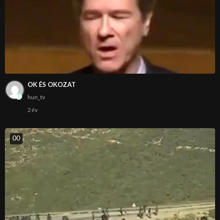
OK ÉS OKOZAT
hun_tv
2 év
0
0