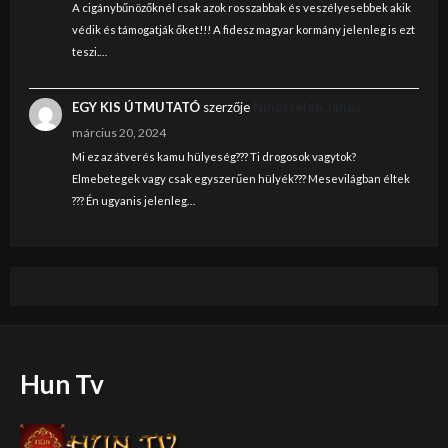
A cigánybűnözőknél csak azok rosszabbak és veszélyesebbek akik
védik és támogatják őket!!! A fidesz magyar kormány jelenleg is ezt
teszi.…
EGY KIS ÚTMUTATÓ
szerzője
Nincstelen János
március 20, 2024
Mi ez az átverés kamu hülyeség??? Ti drogosok vagytok?
Elmebetegek vagy csak egyszerűen hülyék??? Mesevilágban éltek
??? Én ugyanis jelenleg…
Hun Tv