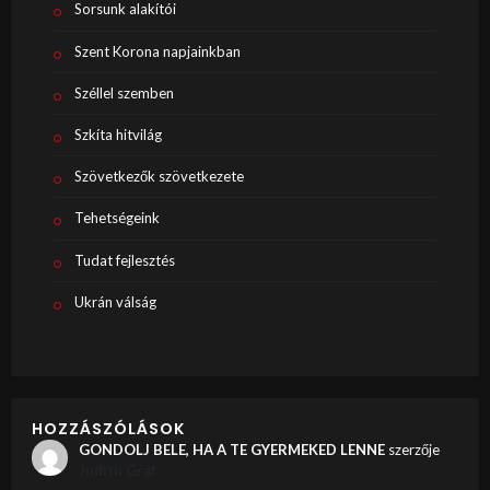
Sorsunk alakítói
Szent Korona napjainkban
Széllel szemben
Szkíta hitvilág
Szövetkezők szövetkezete
Tehetségeink
Tudat fejlesztés
Ukrán válság
HOZZÁSZÓLÁSOK
GONDOLJ BELE, HA A TE GYERMEKED LENNE
szerzője
Judith Graf