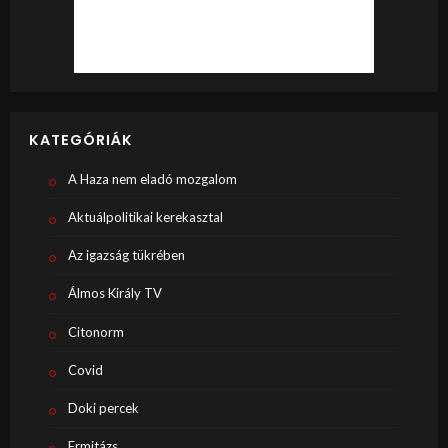
KATEGÓRIÁK
A Haza nem eladó mozgalom
Aktuálpolitikai kerekasztal
Az igazság tükrében
Álmos Király TV
Citonorm
Covid
Doki percek
Ermitázs