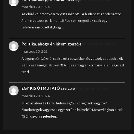
március 20, 2024
Az előző véleményem folytatásaként: ... A budapesti rendészetre
/nem messze a parlamenttől/ be sem engedtek csak egy
telefonszámot adtak, hogy…
Politika, ahogy én látom
szerzője
Nincstelen János
március 20, 2024
A cigánybűnözőknél csak azok rosszabbak és veszélyesebbek akik
védik és támogatják őket!!! A fidesz magyar kormány jelenleg is ezt
teszi.…
EGY KIS ÚTMUTATÓ
szerzője
Nincstelen János
március 20, 2024
Mi ez az átverés kamu hülyeség??? Ti drogosok vagytok?
Elmebetegek vagy csak egyszerűen hülyék??? Mesevilágban éltek
??? Én ugyanis jelenleg…