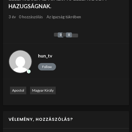
HAZUGSÁGNAK.
3 év
0 hozzászólás
Az igazság tükrében
0
0
hun_tv
Follow
Apostol
Magyar Király
VÉLEMÉNY, HOZZÁSZÓLÁS?