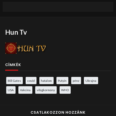
Hun Tv
CÍMKÉK
Bill Gates
covid
hatalom
Putyin
pénz
Ukrajna
USA
Vakcina
világkormány
WHO
CSATLAKOZZON HOZZÁNK