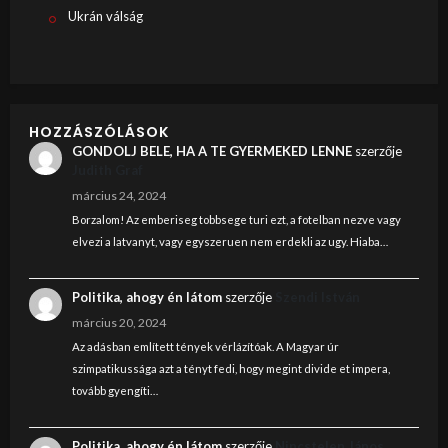
Ukrán válság
HOZZÁSZÓLÁSOK
GONDOLJ BELE, HA A TE GYERMEKED LENNE
szerzője
Judith Graf
március 24, 2024
Borzalom! Az emberiseg tobbsege turi ezt, a fotelban nezve vagy
elvezi a latvanyt, vagy egyszeruen nem erdekli az ugy. Hiaba…
Politika, ahogy én látom
szerzője
Szendi István
március 20, 2024
Az adásban említett tények vérlázítóak. A Magyar úr
szimpatikussága azt a tényt fedi, hogy megint divide et impera,
tovább gyengíti…
Politika, ahogy én látom
szerzője
Nincstelen János