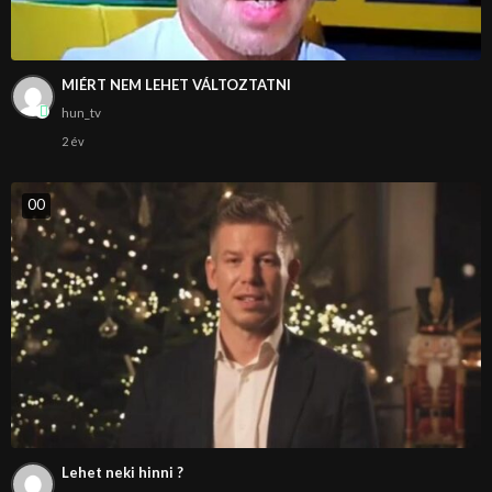
MIÉRT NEM LEHET VÁLTOZTATNI
hun_tv
2 év
0
0
Lehet neki hinni ?