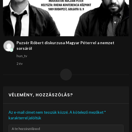
Puzsér Róbert diskurzusa Magyar Péterrel a nemzet
sorsáról
hun_tv
2 év
VÉLEMÉNY, HOZZÁSZÓLÁS?
Az e-mail címet nem tesszük közzé.
A kötelező mezőket
*
karakterrel jelöltük
A te hozzászólásod