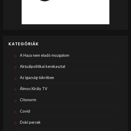
KATEGÓRIÁK
A Haza nem eladó mozgalom
Aktuálpolitikai kerekasztal
Az igazság tükrében
Álmos Király TV
Citonorm
Covid
Doki percek