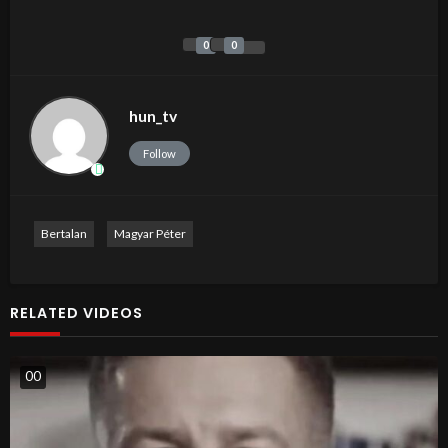
0
0
hun_tv
Follow
Bertalan
Magyar Péter
RELATED VIDEOS
0
0