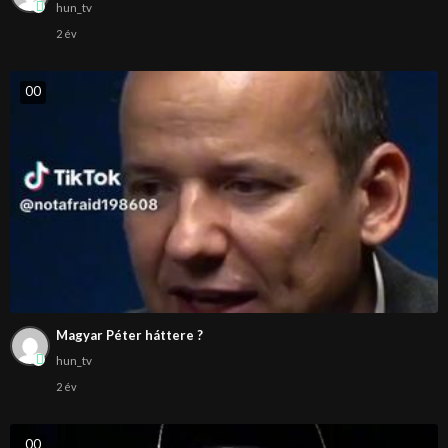
hun_tv
2 év
0
0
Magyar Péter háttere ?
hun_tv
2 év
0
0