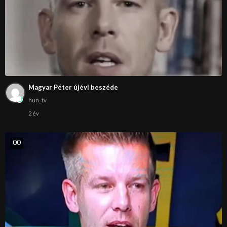
Magyar Péter újévi beszéde
hun_tv
2 év
0
0