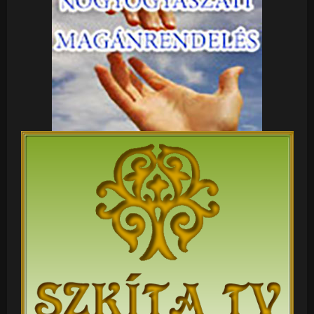
élelmiszer, mert hamar szomjasan és éhesen maradhat
mindenki, aztán gyertyával egy kunyhóban kuporodva
nézheti a szomszédos államokat, amint „ufókkal”
repkednek a fejünk, rezervátumunk felett.
Egyáltalán lenne, aki tárgyalna egy „rendszeren
kívülivel” (mert talpig becsületes emberek állnának
szemben becstelenekkel, mert most nem proli
diktatúra állna szemben a burzsoá demokráciával)
vagy küldenének pár hadosztályt, hogy újfent „rendet”
tegyenek – ne engedjenek kárt tenni magunkban -,
hogy ne hagyjanak itt egy lovaskocsis rezervátumot,
mert nekik vannak terveik ezzel a medencével, akár
nélkülünk is?
Röviden: van alternatíva, ahol mindenki civilizált életet
élhetne.?
Köszönöm!