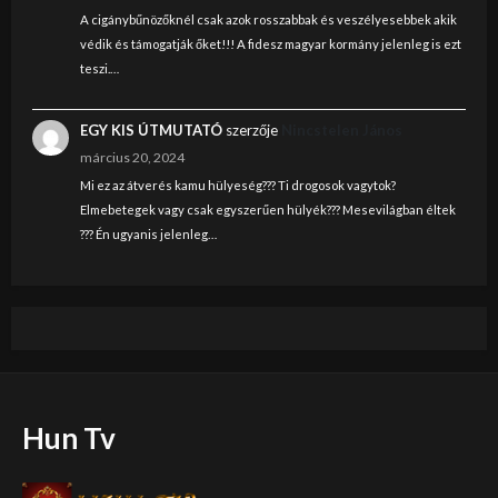
A cigánybűnözőknél csak azok rosszabbak és veszélyesebbek akik
védik és támogatják őket!!! A fidesz magyar kormány jelenleg is ezt
teszi.…
EGY KIS ÚTMUTATÓ
szerzője
Nincstelen János
március 20, 2024
Mi ez az átverés kamu hülyeség??? Ti drogosok vagytok?
Elmebetegek vagy csak egyszerűen hülyék??? Mesevilágban éltek
??? Én ugyanis jelenleg…
Hun Tv