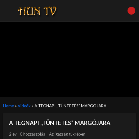
Home
»
Videók
»
A TEGNAPI ,,TÜNTETÉS” MARGÓJÁRA
A TEGNAPI ,,TÜNTETÉS” MARGÓJÁRA
2 év
0 hozzászólás
Az igazság tükrében