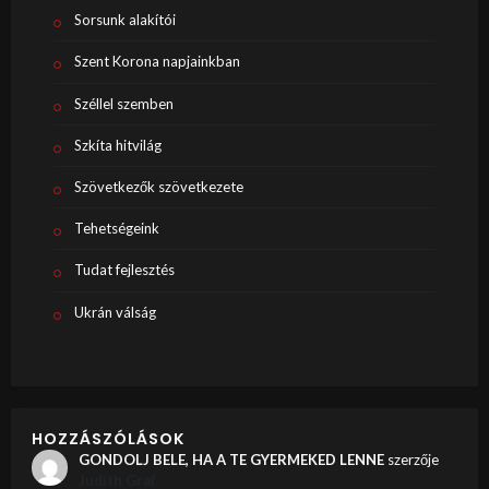
Sorsunk alakítói
Szent Korona napjainkban
Széllel szemben
Szkíta hitvilág
Szövetkezők szövetkezete
Tehetségeink
Tudat fejlesztés
Ukrán válság
HOZZÁSZÓLÁSOK
GONDOLJ BELE, HA A TE GYERMEKED LENNE
szerzője
Judith Graf