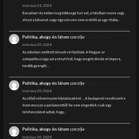
március 24, 2024
Borzalom! Az emberiseg tobbsege turi ezt, a fotelban nezve vagy
elvezi a latvanyt, vagy egyszeruen nem erdekli az ugy. Hiaba…
Politika, ahogy én látom
szerzője
Szendi István
március 20, 2024
Az adásban említett tények vérlázítóak. A Magyar úr
szimpatikussága azt a tényt fedi, hogy megint divide et impera,
tovább gyengíti…
Politika, ahogy én látom
szerzője
Nincstelen János
március 20, 2024
Az előző véleményem folytatásaként: ... A budapesti rendészetre
/nem messze a parlamenttől/ be sem engedtek csak egy
telefonszámot adtak, hogy…
Politika, ahogy én látom
szerzője
Nincstelen János
március 20, 2024