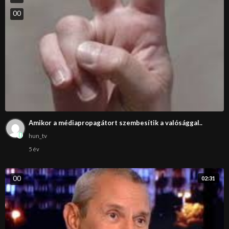
0
0
Amikor a médiapropagátort szembesítik a valósággal..
hun_tv
5 év
0
0
02:31