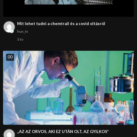
Mit lehet tudni a chemtrail és a covid oltásról
hun_tv
3 év
0
0
,,AZ AZ ORVOS, AKI EZ UTÁN OLT, AZ GYILKOS”