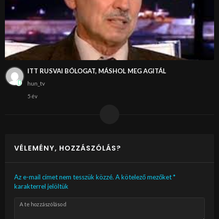
ITT RUSVAI BÓLOGAT, MÁSHOL MEG AGITÁL
hun_tv
5 év
VÉLEMÉNY, HOZZÁSZÓLÁS?
Az e-mail címet nem tesszük közzé.
A kötelező mezőket
*
karakterrel jelöltük
A te hozzászólásod