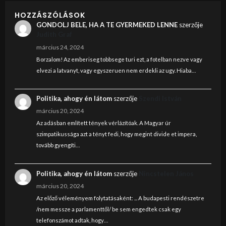
HOZZÁSZÓLÁSOK
GONDOLJ BELE, HA A TE GYERMEKED LENNE
szerzője
Judith Graf
március 24, 2024
Borzalom! Az emberiseg tobbsege turi ezt, a fotelban nezve vagy
elvezi a latvanyt, vagy egyszeruen nem erdekli az ugy. Hiaba…
Politika, ahogy én látom
szerzője
Szendi István
március 20, 2024
Az adásban említett tények vérlázítóak. A Magyar úr
szimpatikussága azt a tényt fedi, hogy megint divide et impera,
tovább gyengíti…
Politika, ahogy én látom
szerzője
Nincstelen János
március 20, 2024
Az előző véleményem folytatásaként: ... A budapesti rendészetre
/nem messze a parlamenttől/ be sem engedtek csak egy
telefonszámot adtak, hogy…