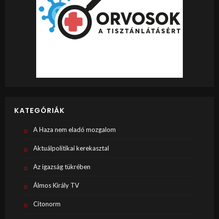
KATEGÓRIÁK
A Haza nem eladó mozgalom
Aktuálpolitikai kerekasztal
Az igazság tükrében
Álmos Király TV
Citonorm