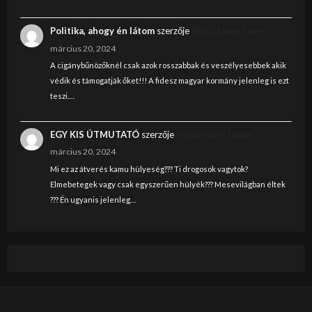
Politika, ahogy én látom
szerzője
Nincstelen János
március 20, 2024
A cigánybűnözőknél csak azok rosszabbak és veszélyesebbek akik
védik és támogatják őket!!! A fidesz magyar kormány jelenleg is ezt
teszi.…
EGY KIS ÚTMUTATÓ
szerzője
Nincstelen János
március 20, 2024
Mi ez az átverés kamu hülyeség??? Ti drogosok vagytok?
Elmebetegek vagy csak egyszerűen hülyék??? Mesevilágban éltek
??? Én ugyanis jelenleg…