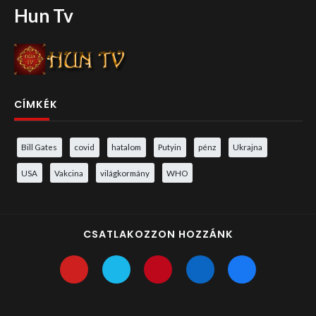
Hun Tv
CÍMKÉK
Bill Gates
covid
hatalom
Putyin
pénz
Ukrajna
USA
Vakcina
világkormány
WHO
CSATLAKOZZON HOZZÁNK