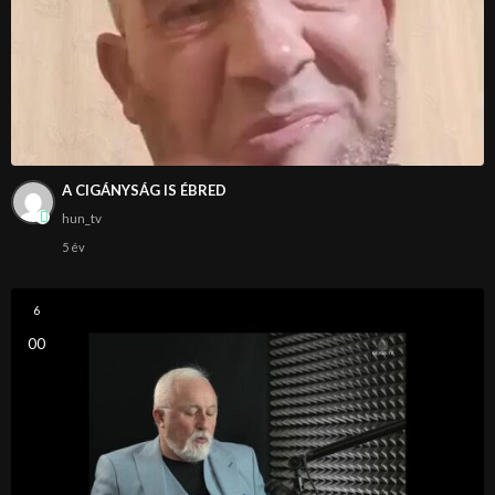
A CIGÁNYSÁG IS ÉBRED
hun_tv
5 év
6
0
0