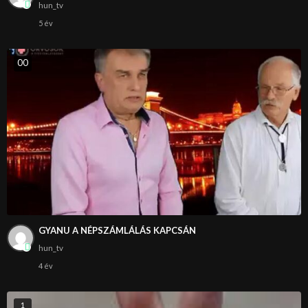
hun_tv
5 év
0
0
GYANU A NÉPSZÁMLÁLÁS KAPCSÁN
hun_tv
4 év
1