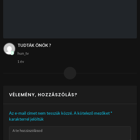
TUDTÁK ÖNÖK ?
hun_tv
1 év
VÉLEMÉNY, HOZZÁSZÓLÁS?
Az e-mail címet nem tesszük közzé.
A kötelező mezőket
*
karakterrel jelöltük
A te hozzászólásod