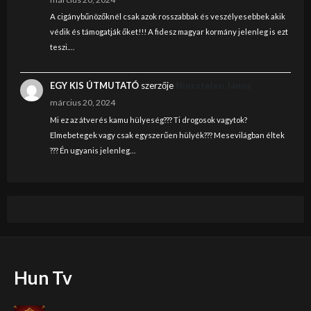
A cigánybűnözőknél csak azok rosszabbak és veszélyesebbek akik
védik és támogatják őket!!! A fidesz magyar kormány jelenleg is ezt
teszi.…
EGY KIS ÚTMUTATÓ
szerzője
Nincstelen János
március 20, 2024
Mi ez az átverés kamu hülyeség??? Ti drogosok vagytok?
Elmebetegek vagy csak egyszerűen hülyék??? Mesevilágban éltek
??? Én ugyanis jelenleg…
Hun Tv