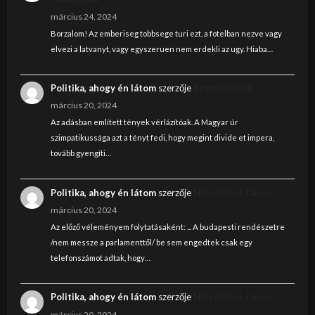
március 24, 2024
Borzalom! Az emberiseg tobbsege turi ezt, a fotelban nezve vagy
elvezi a latvanyt, vagy egyszeruen nem erdekli az ugy. Hiaba…
Politika, ahogy én látom
szerzője
Szendi István
március 20, 2024
Az adásban említett tények vérlázítóak. A Magyar úr
szimpatikussága azt a tényt fedi, hogy megint divide et impera,
tovább gyengíti…
Politika, ahogy én látom
szerzője
Nincstelen János
március 20, 2024
Az előző véleményem folytatásaként: ... A budapesti rendészetre
/nem messze a parlamenttől/ be sem engedtek csak egy
telefonszámot adtak, hogy…
Politika, ahogy én látom
szerzője
Nincstelen János
március 20, 2024