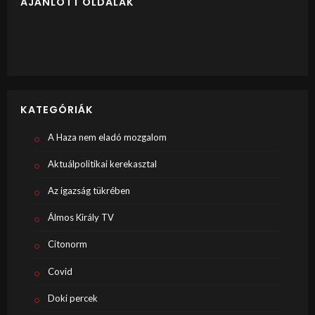
AJÁNLOTT OLDALAK
KATEGÓRIÁK
A Haza nem eladó mozgalom
Aktuálpolitikai kerekasztal
Az igazság tükrében
Álmos Király TV
Citonorm
Covid
Doki percek