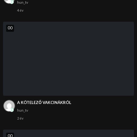
hun_tv
4 év
0
0
A KÖTELEZŐ VAKCINÁKRÓL
hun_tv
2 év
0
0