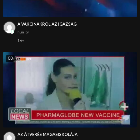
A VAKCINÁKRÓL AZ IGAZSÁG
hun_tv
1 év
0
0
AZ ÁTVERÉS MAGASISKOLÁJA