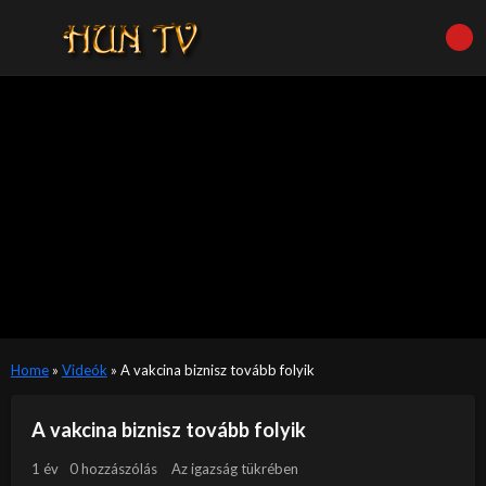
Home
»
Videók
»
A vakcina biznisz tovább folyik
A vakcina biznisz tovább folyik
1 év
0 hozzászólás
Az igazság tükrében