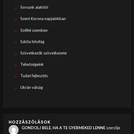
Sorsunk alakítói
Szent Korona napjainkban
Széllel szemben
Szkíta hitvilág
Szövetkezők szövetkezete
Tehetségeink
Tudat fejlesztés
Ukrán válság
HOZZÁSZÓLÁSOK
GONDOLJ BELE, HA A TE GYERMEKED LENNE
szerzője
Judith Graf