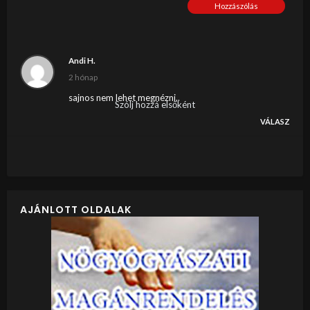
Hozzászólás
Andi H.
2 hónap
sajnos nem lehet megnézni..
Szólj hozzá elsőként
VÁLASZ
AJÁNLOTT OLDALAK