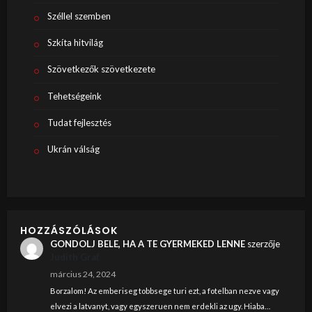
Széllel szemben
Szkíta hitvilág
Szövetkezők szövetkezete
Tehetségeink
Tudat fejlesztés
Ukrán válság
HOZZÁSZÓLÁSOK
GONDOLJ BELE, HA A TE GYERMEKED LENNE
szerzője
Judith Graf
március 24, 2024
Borzalom! Az emberiseg tobbsege turi ezt, a fotelban nezve vagy
elvezi a latvanyt, vagy egyszeruen nem erdekli az ugy. Hiaba…