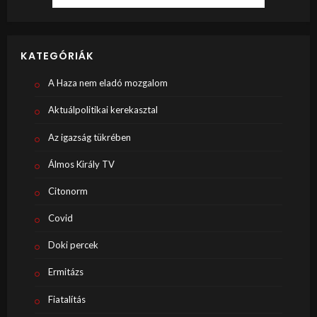
KATEGÓRIÁK
A Haza nem eladó mozgalom
Aktuálpolitikai kerekasztal
Az igazság tükrében
Álmos Király TV
Citonorm
Covid
Doki percek
Ermitázs
Fiatalítás