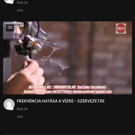
hun_tv
2 év
0
0
FREKVENCIA HATÁSA A VÍZRE – SZERVEZETRE
hun_tv
3 év