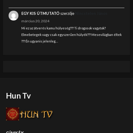
EGY KIS ÚTMUTATÓ
szerzője
Nincstelen János
március 20, 2024
Mi ez az átverés kamu hülyeség??? Ti drogosok vagytok?
Elmebetegek vagy csak egyszerűen hülyék??? Mesevilágban éltek
??? Én ugyanis jelenleg…
Hun Tv
CÍMKÉK