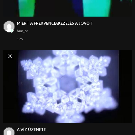
MIÉRT A FREKVENCIAKEZELÉS A JÖVŐ ?
hun_tv
1 év
0
0
A VÍZ ÜZENETE