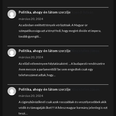
Politika, ahogy én látom
szerzője
Szendi István
március 20, 2024
Az adásban említett tények vérlázítóak. A Magyar úr
szimpatikussága azt a tényt fedi, hogy megint divide et impera,
tovább gyengíti…
Politika, ahogy én látom
szerzője
Nincstelen János
március 20, 2024
Az előző véleményem folytatásaként: ... A budapesti rendészetre
/nem messze a parlamenttől/ be sem engedtek csak egy
telefonszámot adtak, hogy…
Politika, ahogy én látom
szerzője
Nincstelen János
március 20, 2024
A cigánybűnözőknél csak azok rosszabbak és veszélyesebbek akik
védik és támogatják őket!!! A fidesz magyar kormány jelenleg is ezt
teszi.…