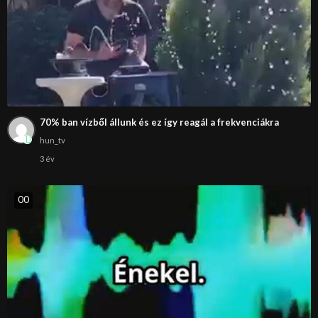
70% ban vízből állunk és ez így reagál a frekvenciákra
hun_tv
3 év
0
0