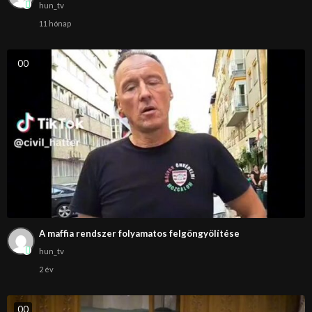
hun_tv
11 hónap
0
0
A maffia rendszer folyamatos felgöngyölítése
hun_tv
2 év
0
0