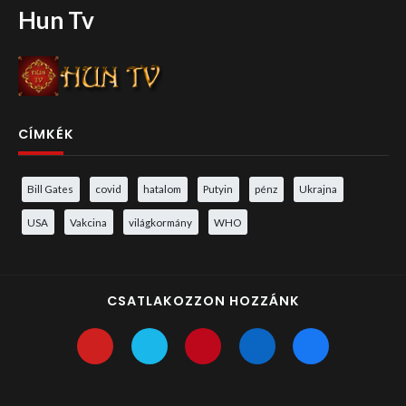
Hun Tv
CÍMKÉK
Bill Gates
covid
hatalom
Putyin
pénz
Ukrajna
USA
Vakcina
világkormány
WHO
CSATLAKOZZON HOZZÁNK