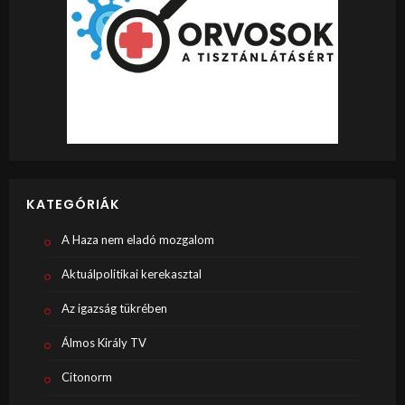
KATEGÓRIÁK
A Haza nem eladó mozgalom
Aktuálpolitikai kerekasztal
Az igazság tükrében
Álmos Király TV
Citonorm