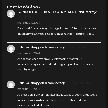
HOZZÁSZÓLÁSOK
GONDOLJ BELE, HA A TE GYERMEKED LENNE
szerzője
Judith Graf
március 24, 2024
Borzalom! Az emberiseg tobbsege turi ezt, a fotelban nezve vagy
elvezi a latvanyt, vagy egyszeruen nem erdekli az ugy. Hiaba…
Politika, ahogy én látom
szerzője
Szendi István
március 20, 2024
Az adásban említett tények vérlázítóak. A Magyar úr
szimpatikussága azt a tényt fedi, hogy megint divide et impera,
tovább gyengíti…
Politika, ahogy én látom
szerzője
Nincstelen János
március 20, 2024
Az előző véleményem folytatásaként: ... A budapesti rendészetre
/nem messze a parlamenttől/ be sem engedtek csak egy
telefonszámot adtak, hogy…