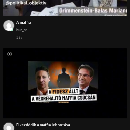
A maffia
hun_tv
1 év
0
0
Elkezdődik a maffia lebontása