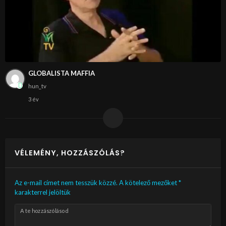
GLOBALISTA MAFFIA
hun_tv
3 év
VÉLEMÉNY, HOZZÁSZÓLÁS?
Az e-mail címet nem tesszük közzé.
A kötelező mezőket
*
karakterrel jelöltük
A te hozzászólásod