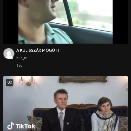
A KULISSZÁK MÖGÖTT
hun_tv
3 év
0
0