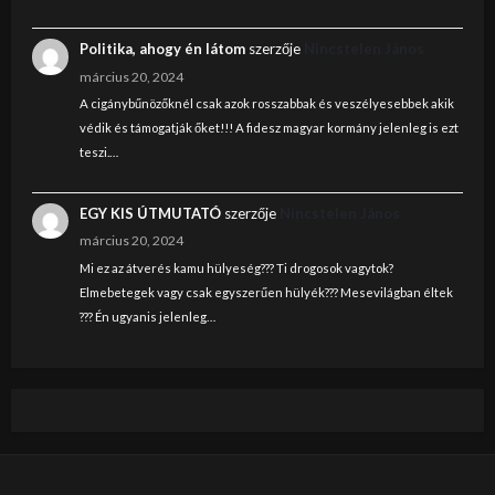
Politika, ahogy én látom
szerzője
Nincstelen János
március 20, 2024
A cigánybűnözőknél csak azok rosszabbak és veszélyesebbek akik
védik és támogatják őket!!! A fidesz magyar kormány jelenleg is ezt
teszi.…
EGY KIS ÚTMUTATÓ
szerzője
Nincstelen János
március 20, 2024
Mi ez az átverés kamu hülyeség??? Ti drogosok vagytok?
Elmebetegek vagy csak egyszerűen hülyék??? Mesevilágban éltek
??? Én ugyanis jelenleg…