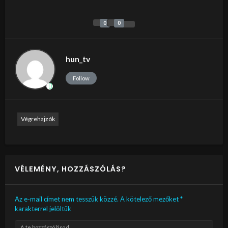
0
0
hun_tv
Follow
Végrehajzók
VÉLEMÉNY, HOZZÁSZÓLÁS?
Az e-mail címet nem tesszük közzé.
A kötelező mezőket
*
karakterrel jelöltük
A te hozzászólásod