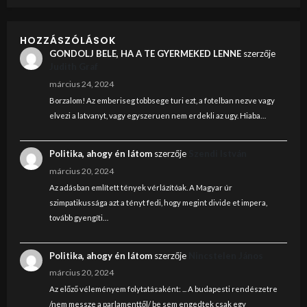
HOZZÁSZÓLÁSOK
GONDOLJ BELE, HA A TE GYERMEKED LENNE
szerzője
Judith Graf
március 24, 2024
Borzalom! Az emberiseg tobbsege turi ezt, a fotelban nezve vagy
elvezi a latvanyt, vagy egyszeruen nem erdekli az ugy. Hiaba…
Politika, ahogy én látom
szerzője
Szendi István
március 20, 2024
Az adásban említett tények vérlázítóak. A Magyar úr
szimpatikussága azt a tényt fedi, hogy megint divide et impera,
tovább gyengíti…
Politika, ahogy én látom
szerzője
Nincstelen János
március 20, 2024
Az előző véleményem folytatásaként: ... A budapesti rendészetre
/nem messze a parlamenttől/ be sem engedtek csak egy