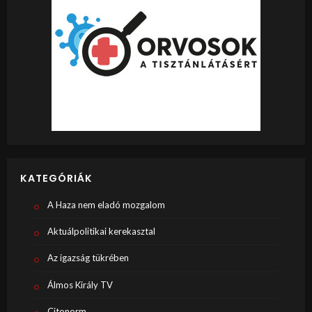
KATEGÓRIÁK
A Haza nem eladó mozgalom
Aktuálpolitikai kerekasztal
Az igazság tükrében
Álmos Király TV
Citonorm