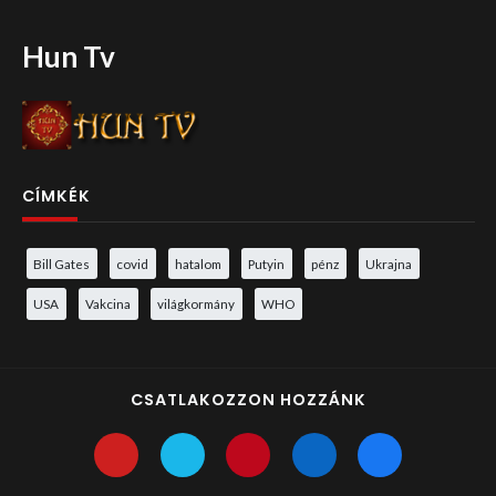
Hun Tv
CÍMKÉK
Bill Gates
covid
hatalom
Putyin
pénz
Ukrajna
USA
Vakcina
világkormány
WHO
CSATLAKOZZON HOZZÁNK