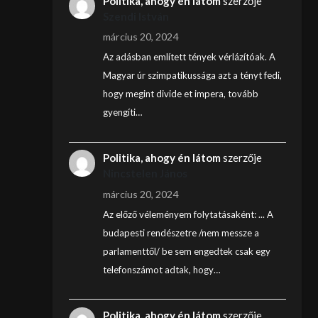
Politika, ahogy én látom
szerzője
Szendi István
március 20, 2024
Az adásban említett tények vérlázítóak. A
Magyar úr szimpatikussága azt a tényt fedi,
hogy megint divide et impera, tovább
gyengíti…
Politika, ahogy én látom
szerzője
Nincstelen János
március 20, 2024
Az előző véleményem folytatásaként: ... A
budapesti rendészetre /nem messze a
parlamenttől/ be sem engedtek csak egy
telefonszámot adtak, hogy…
Politika, ahogy én látom
szerzője