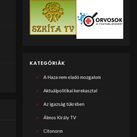
KATEGÓRIÁK
A Haza nem eladó mozgalom
Aktuálpolitikai kerekasztal
Az igazság tükrében
Álmos Király TV
Citonorm