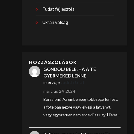
Tudat fejlesztés
Ukrán válság
HOZZÁSZÓLÁSOK
GONDOLJ BELE, HA A TE
GYERMEKED LENNE
szerzője
Judith Graf
március 24, 2024
Borzalom! Az emberiseg tobbsege turi ezt,
a fotelban nezve vagy elvezi a latvanyt,
vagy egyszeruen nem erdekli az ugy. Hiaba…