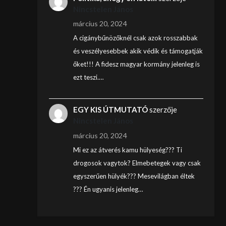
Nincstelen János
március 20, 2024
A cigánybűnözőknél csak azok rosszabbak
és veszélyesebbek akik védik és támogatják
őket!!! A fidesz magyar kormány jelenleg is
ezt teszi.…
EGY KIS ÚTMUTATÓ
szerzője
Nincstelen János
március 20, 2024
Mi ez az átverés kamu hülyeség??? Ti
drogosok vagytok? Elmebetegek vagy csak
egyszerűen hülyék??? Mesevilágban éltek
??? Én ugyanis jelenleg…