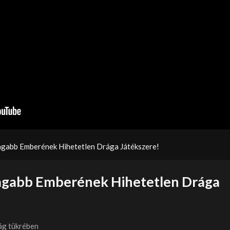
agabb Emberének Hihetetlen Drága Játékszere!
agabb Emberének Hihetetlen Drága
ág tükrében