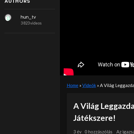
AUTHORS
hun_tv
3 823 videos
Home
»
Videók
»
A Világ Leggazd
A Világ Leggazd
Játékszere!
3 év
0 hozzászólás
Az igazs