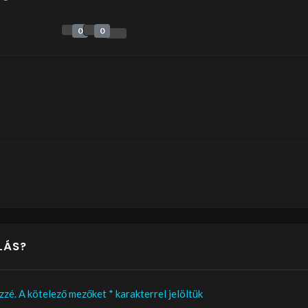
0
0
LÁS?
zzé.
A kötelező mezőket
*
karakterrel jelöltük