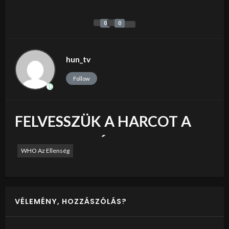
0
0
hun_tv
Follow
FELVESSZÜK A HARCOT A
MULTIMILLIÁRDOSOK
WHO Az Ellenség
ÁLTAL IRÁNYÍTOTT WHO
GLOBALISTA-
VÉLEMÉNY, HOZZÁSZÓLÁS?
VILÁGKORMÁNY
TÖREKVÉSE ELLEN