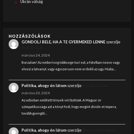
Ukrán válság
HOZZÁSZÓLÁSOK
GONDOLJ BELE, HA A TE GYERMEKED LENNE
szerzője
Judith Graf
március 24, 2024
Borzalom! Az emberiseg tobbsege turi ezt, a fotelban nezve vagy
elvezi a latvanyt, vagy egyszeruen nem erdekli az ugy. Hiaba…
Politika, ahogy én látom
szerzője
Szendi István
március 20, 2024
Az adásban említett tények vérlázítóak. A Magyar úr
szimpatikussága azt a tényt fedi, hogy megint divide et impera,
tovább gyengíti…
Politika, ahogy én látom
szerzője
Nincstelen János