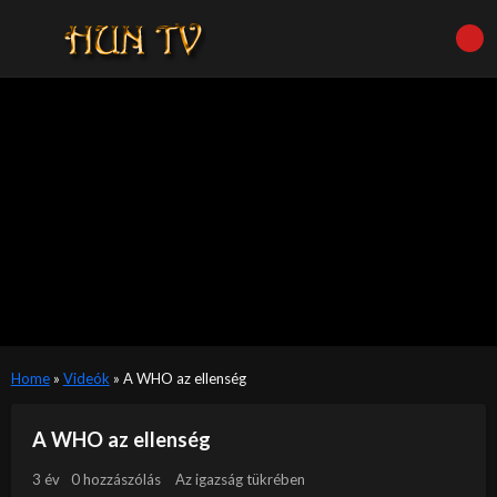
Home
»
Videók
»
A WHO az ellenség
A WHO az ellenség
3 év
0 hozzászólás
Az igazság tükrében