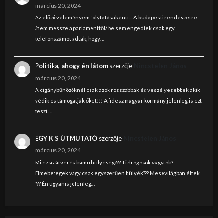
március 20, 2024
Az előző véleményem folytatásaként: ... A budapesti rendészetre
/nem messze a parlamenttől/ be sem engedtek csak egy
telefonszámot adtak, hogy…
Politika, ahogy én látom
szerzője
Nincstelen János
március 20, 2024
A cigánybűnözőknél csak azok rosszabbak és veszélyesebbek akik
védik és támogatják őket!!! A fidesz magyar kormány jelenleg is ezt
teszi.…
EGY KIS ÚTMUTATÓ
szerzője
Nincstelen János
március 20, 2024
Mi ez az átverés kamu hülyeség??? Ti drogosok vagytok?
Elmebetegek vagy csak egyszerűen hülyék??? Mesevilágban éltek
??? Én ugyanis jelenleg…