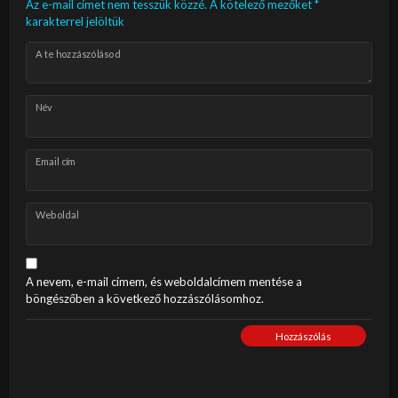
Az e-mail címet nem tesszük közzé.
A kötelező mezőket
*
karakterrel jelöltük
A te hozzászólásod
Név
Email cím
Weboldal
A nevem, e-mail címem, és weboldalcímem mentése a
böngészőben a következő hozzászólásomhoz.
Hozzászólás