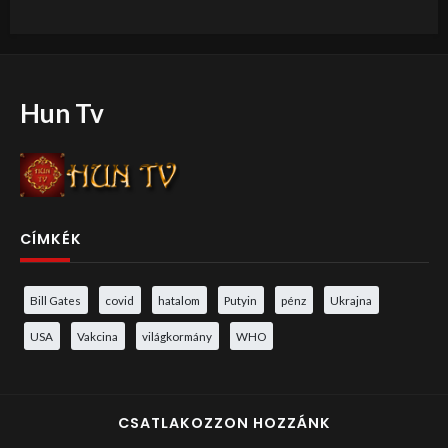
Hun Tv
CÍMKÉK
Bill Gates
covid
hatalom
Putyin
pénz
Ukrajna
USA
Vakcina
világkormány
WHO
CSATLAKOZZON HOZZÁNK