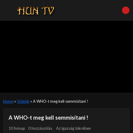
Home
»
Videók
»
A WHO-t meg kell semmisítani !
A WHO-t meg kell semmisítani !
10 hónap
0 hozzászólás
Az igazság tükrében