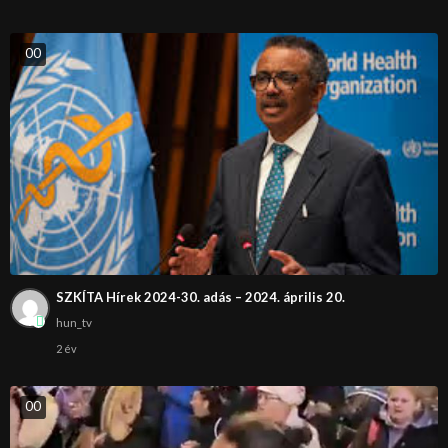
0
0
SZKÍTA Hírek 2024-30. adás – 2024. április 20.
hun_tv
2 év
0
0