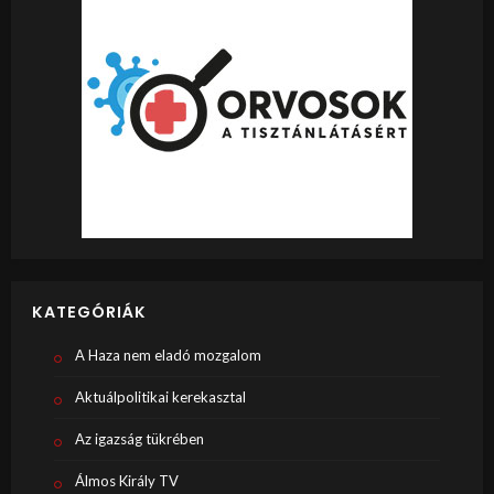
KATEGÓRIÁK
A Haza nem eladó mozgalom
Aktuálpolitikai kerekasztal
Az igazság tükrében
Álmos Király TV