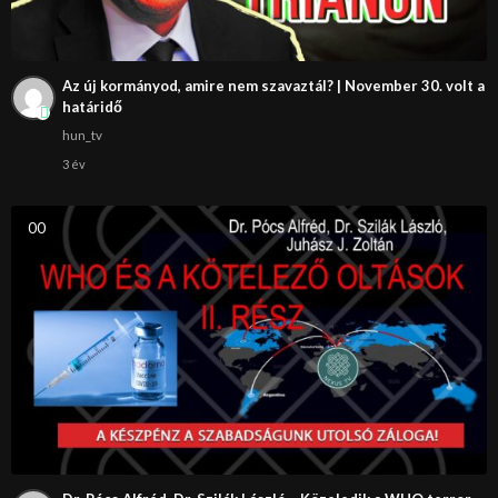
Az új kormányod, amire nem szavaztál? | November 30. volt a
határidő
hun_tv
3 év
0
0