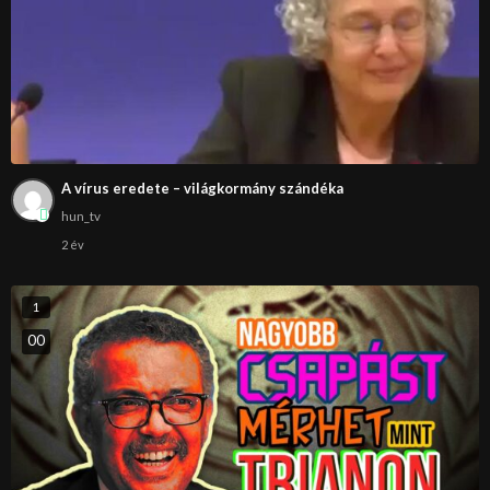
A vírus eredete – világkormány szándéka
hun_tv
2 év
1
0
0