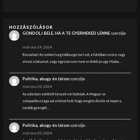
HOZZÁSZÓLÁSOK
GONDOLJ BELE, HA A TE GYERMEKED LENNE
szerzője
Judith Graf
március 24, 2024
Borzalom! Az emberiseg tobbsege turi ezt, a fotelban nezve vagy
elvezi a latvanyt, vagy egyszeruen nem erdekli az ugy. Hiaba…
Politika, ahogy én látom
szerzője
Szendi István
március 20, 2024
Az adásban említett tények vérlázítóak. A Magyar úr
szimpatikussága azt a tényt fedi, hogy megint divide et impera,
tovább gyengíti…
Politika, ahogy én látom
szerzője
Nincstelen János
március 20, 2024