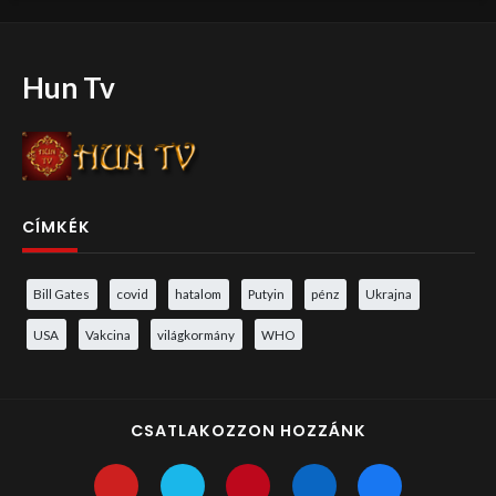
Hun Tv
CÍMKÉK
Bill Gates
covid
hatalom
Putyin
pénz
Ukrajna
USA
Vakcina
világkormány
WHO
CSATLAKOZZON HOZZÁNK