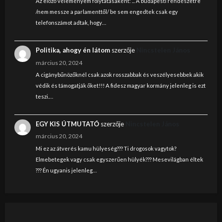
Az előző véleményem folytatásaként: ... A budapesti rendészetre
/nem messze a parlamenttől/ be sem engedtek csak egy
telefonszámot adtak, hogy…
Politika, ahogy én látom
szerzője
Nincstelen János
március 20, 2024
A cigánybűnözőknél csak azok rosszabbak és veszélyesebbek akik
védik és támogatják őket!!! A fidesz magyar kormány jelenleg is ezt
teszi.…
EGY KIS ÚTMUTATÓ
szerzője
Nincstelen János
március 20, 2024
Mi ez az átverés kamu hülyeség??? Ti drogosok vagytok?
Elmebetegek vagy csak egyszerűen hülyék??? Mesevilágban éltek
??? Én ugyanis jelenleg…