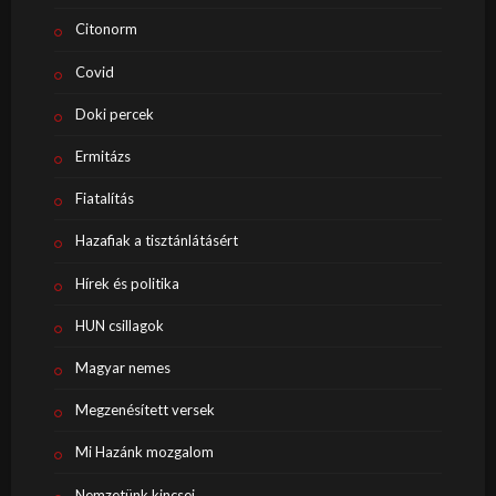
Citonorm
Covid
Doki percek
Ermitázs
Fiatalítás
Hazafiak a tisztánlátásért
Hírek és politika
HUN csillagok
Magyar nemes
Megzenésített versek
Mi Hazánk mozgalom
Nemzetünk kincsei