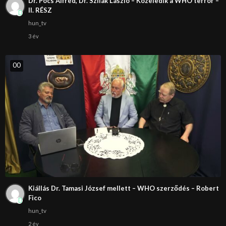
Dr. Pócs Alfréd, Dr. Szilák László – Közeledik a WHO terror –
II. RÉSZ
hun_tv
3 év
0
0
Kiállás Dr. Tamasi József mellett – WHO szerződés – Robert
Fico
hun_tv
2 év