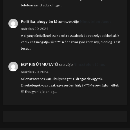
telefonszámot adtak, hogy…
Politika, ahogy én látom
szerzője
Nincstelen János
március 20, 2024
A cigánybűnözőknél csak azok rosszabbak és veszélyesebbek akik
védik és támogatják őket!!! A fidesz magyar kormány jelenleg is ezt
teszi.…
EGY KIS ÚTMUTATÓ
szerzője
Nincstelen János
március 20, 2024
Mi ez az átverés kamu hülyeség??? Ti drogosok vagytok?
Elmebetegek vagy csak egyszerűen hülyék??? Mesevilágban éltek
??? Én ugyanis jelenleg…