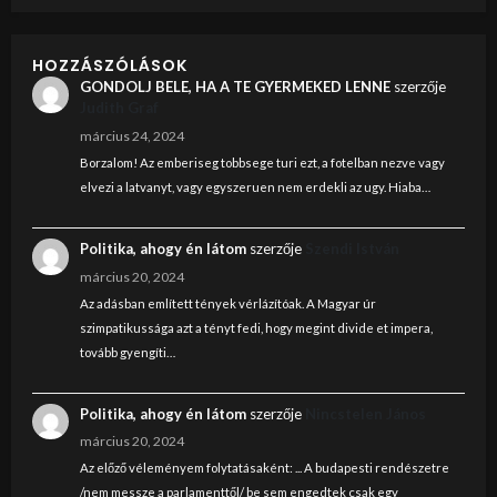
HOZZÁSZÓLÁSOK
GONDOLJ BELE, HA A TE GYERMEKED LENNE
szerzője
Judith Graf
március 24, 2024
Borzalom! Az emberiseg tobbsege turi ezt, a fotelban nezve vagy
elvezi a latvanyt, vagy egyszeruen nem erdekli az ugy. Hiaba…
Politika, ahogy én látom
szerzője
Szendi István
március 20, 2024
Az adásban említett tények vérlázítóak. A Magyar úr
szimpatikussága azt a tényt fedi, hogy megint divide et impera,
tovább gyengíti…
Politika, ahogy én látom
szerzője
Nincstelen János
március 20, 2024
Az előző véleményem folytatásaként: ... A budapesti rendészetre
/nem messze a parlamenttől/ be sem engedtek csak egy