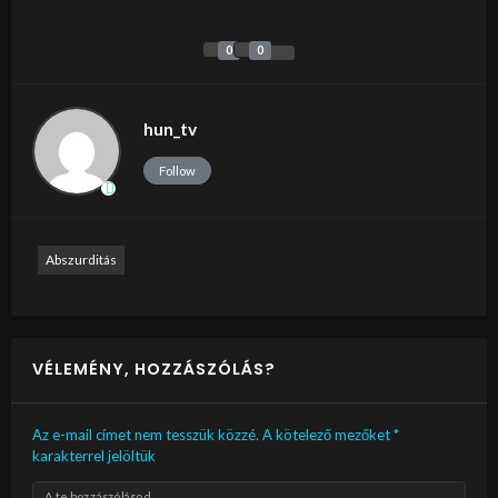
0
0
hun_tv
Follow
Abszurditás
VÉLEMÉNY, HOZZÁSZÓLÁS?
Az e-mail címet nem tesszük közzé.
A kötelező mezőket
*
karakterrel jelöltük
A te hozzászólásod