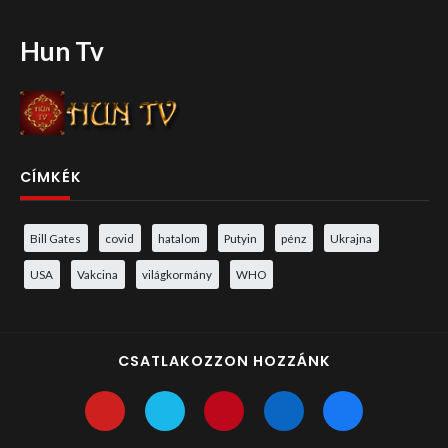
Hun Tv
CÍMKÉK
Bill Gates
covid
hatalom
Putyin
pénz
Ukrajna
USA
Vakcina
világkormány
WHO
CSATLAKOZZON HOZZÁNK