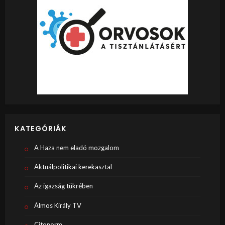
KATEGÓRIÁK
A Haza nem eladó mozgalom
Aktuálpolitikai kerekasztal
Az igazság tükrében
Álmos Király TV
Citonorm