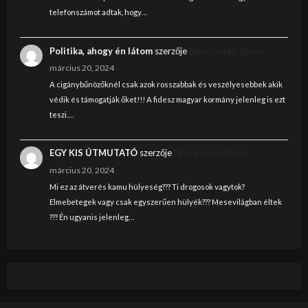
telefonszámot adtak, hogy…
Politika, ahogy én látom
szerzője
Nincstelen János
március 20, 2024
A cigánybűnözőknél csak azok rosszabbak és veszélyesebbek akik
védik és támogatják őket!!! A fidesz magyar kormány jelenleg is ezt
teszi.…
EGY KIS ÚTMUTATÓ
szerzője
Nincstelen János
március 20, 2024
Mi ez az átverés kamu hülyeség??? Ti drogosok vagytok?
Elmebetegek vagy csak egyszerűen hülyék??? Mesevilágban éltek
??? Én ugyanis jelenleg…