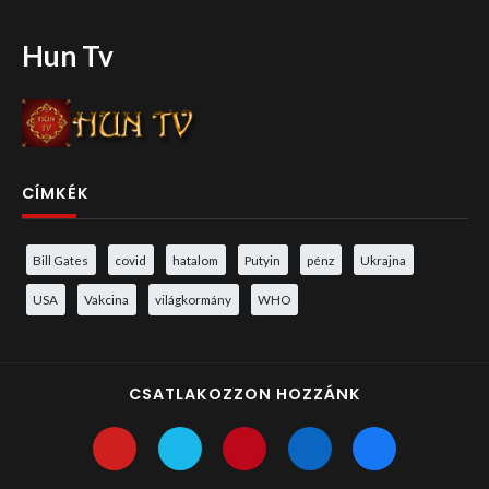
Hun Tv
CÍMKÉK
Bill Gates
covid
hatalom
Putyin
pénz
Ukrajna
USA
Vakcina
világkormány
WHO
CSATLAKOZZON HOZZÁNK