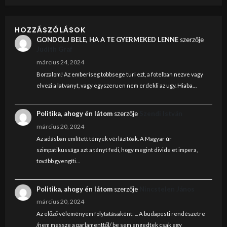
HOZZÁSZÓLÁSOK
GONDOLJ BELE, HA A TE GYERMEKED LENNE
szerzője
Judith Graf
március 24, 2024
Borzalom! Az emberiseg tobbsege turi ezt, a fotelban nezve vagy
elvezi a latvanyt, vagy egyszeruen nem erdekli az ugy. Hiaba…
Politika, ahogy én látom
szerzője
Szendi István
március 20, 2024
Az adásban említett tények vérlázítóak. A Magyar úr
szimpatikussága azt a tényt fedi, hogy megint divide et impera,
tovább gyengíti…
Politika, ahogy én látom
szerzője
Nincstelen János
március 20, 2024
Az előző véleményem folytatásaként: ... A budapesti rendészetre
/nem messze a parlamenttől/ be sem engedtek csak egy