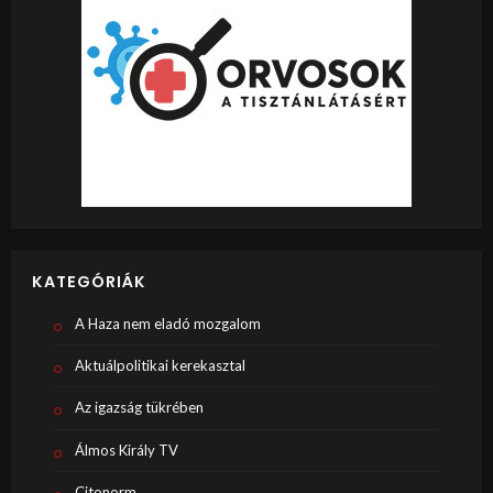
KATEGÓRIÁK
A Haza nem eladó mozgalom
Aktuálpolitikai kerekasztal
Az igazság tükrében
Álmos Király TV
Citonorm