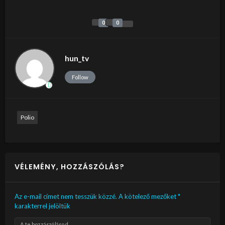
0
0
hun_tv
Follow
Polio
VÉLEMÉNY, HOZZÁSZÓLÁS?
Az e-mail címet nem tesszük közzé.
A kötelező mezőket
*
karakterrel jelöltük
A te hozzászólásod