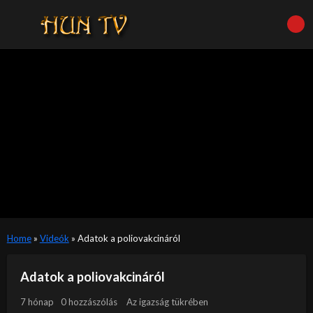
Home
»
Videók
»
Adatok a poliovakcináról
Adatok a poliovakcináról
7 hónap
0 hozzászólás
Az igazság tükrében